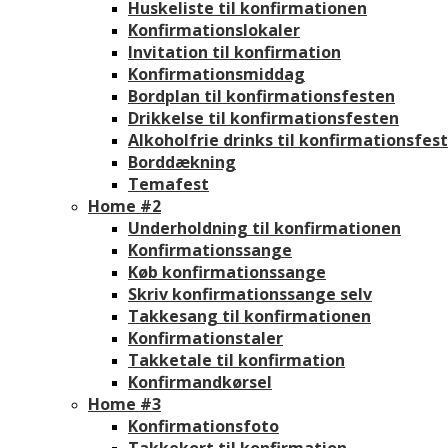
Huskeliste til konfirmationen
Konfirmationslokaler
Invitation til konfirmation
Konfirmationsmiddag
Bordplan til konfirmationsfesten
Drikkelse til konfirmationsfesten
Alkoholfrie drinks til konfirmationsfes
Borddækning
Temafest
Home #2
Underholdning til konfirmationen
Konfirmationssange
Køb konfirmationssange
Skriv konfirmationssange selv
Takkesang til konfirmationen
Konfirmationstaler
Takketale til konfirmation
Konfirmandkørsel
Home #3
Konfirmationsfoto
Takkekort til konfirmation