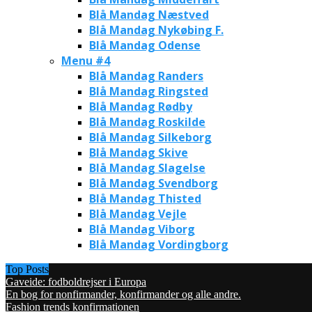
Blå Mandag Næstved
Blå Mandag Nykøbing F.
Blå Mandag Odense
Menu #4
Blå Mandag Randers
Blå Mandag Ringsted
Blå Mandag Rødby
Blå Mandag Roskilde
Blå Mandag Silkeborg
Blå Mandag Skive
Blå Mandag Slagelse
Blå Mandag Svendborg
Blå Mandag Thisted
Blå Mandag Vejle
Blå Mandag Viborg
Blå Mandag Vordingborg
Top Posts
Gaveide: fodboldrejser i Europa
En bog for nonfirmander, konfirmander og alle andre.
Fashion trends konfirmationen