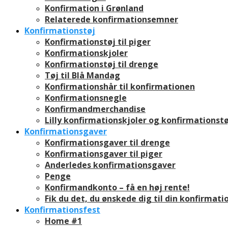
Konfirmation i Grønland
Relaterede konfirmationsemner
Konfirmationstøj
Konfirmationstøj til piger
Konfirmationskjoler
Konfirmationstøj til drenge
Tøj til Blå Mandag
Konfirmationshår til konfirmationen
Konfirmationsnegle
Konfirmandmerchandise
Lilly konfirmationskjoler og konfirmationstø
Konfirmationsgaver
Konfirmationsgaver til drenge
Konfirmationsgaver til piger
Anderledes konfirmationsgaver
Penge
Konfirmandkonto – få en høj rente!
Fik du det, du ønskede dig til din konfirmati
Konfirmationsfest
Home #1