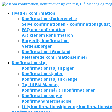
Hvad er konfirmation
Konfirmationsforberedelse
Selve konfirmationen – konfirmationsgudst
FAQ om konfirmation
Artikler om konfirmation
Borgerlig konfirmation
Verdensborger
Konfirmation i Grønland
Relaterede konfirmationsemner
Konfirmationstøj
Konfirmationstøj til piger
Konfirmationskjoler
Konfirmationstøj til drenge
Tøj til Blå Mandag
Konfirmationshår til konfirmationen
Konfirmationsnegle
Konfirmandmerchandise
Lilly konfirmationskjoler og konfirmationstø