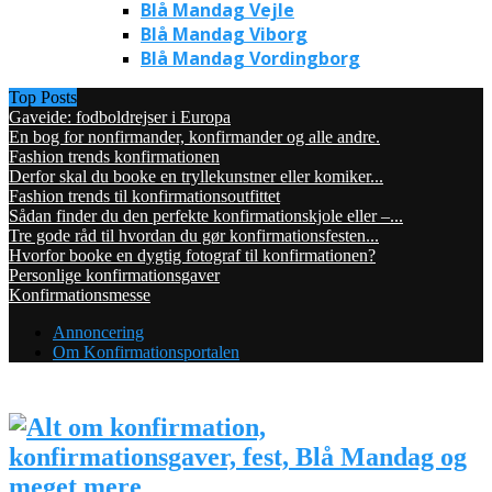
Blå Mandag Vejle
Blå Mandag Viborg
Blå Mandag Vordingborg
Top Posts
Gaveide: fodboldrejser i Europa
En bog for nonfirmander, konfirmander og alle andre.
Fashion trends konfirmationen
Derfor skal du booke en tryllekunstner eller komiker...
Fashion trends til konfirmationsoutfittet
Sådan finder du den perfekte konfirmationskjole eller –...
Tre gode råd til hvordan du gør konfirmationsfesten...
Hvorfor booke en dygtig fotograf til konfirmationen?
Personlige konfirmationsgaver
Konfirmationsmesse
Annoncering
Om Konfirmationsportalen