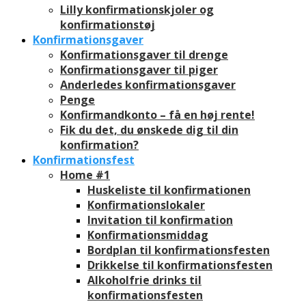
Lilly konfirmationskjoler og
konfirmationstøj
Konfirmationsgaver
Konfirmationsgaver til drenge
Konfirmationsgaver til piger
Anderledes konfirmationsgaver
Penge
Konfirmandkonto – få en høj rente!
Fik du det, du ønskede dig til din
konfirmation?
Konfirmationsfest
Home #1
Huskeliste til konfirmationen
Konfirmationslokaler
Invitation til konfirmation
Konfirmationsmiddag
Bordplan til konfirmationsfesten
Drikkelse til konfirmationsfesten
Alkoholfrie drinks til
konfirmationsfesten