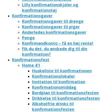
Lilly konfirmationskjoler og
konfirmationstøj
Konfirmationsgaver
Konfirmationsgaver til drenge
Konfirmationsgaver til piger
Anderledes konfirmationsgaver
Penge
Konfirmandkonto – få en høj rente!
Fik du det, du ønskede dig til din
konfirmation?
Konfirmationsfest
Home #1
Huskeliste til konfirmationen
Konfirmationslokaler
Invitation til konfirmation
Konfirmationsmiddag
Bordplan til konfirmationsfesten
Drikkelse til konfirmationsfesten
Alkoholfrie drinks til
konfirmationsfesten