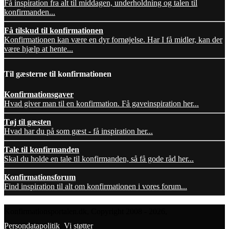
Få inspiration fra alt til middagen, underholdning og talen til
konfirmanden...
Få tilskud til konfirmationen
Konfirmationen kan være en dyr fornøjelse. Har I få midler, kan der
være hjælp at hente...
Til gæsterne til konfirmationen
Konfirmationsgaver
Hvad giver man til en konfirmation. Få gaveinspiration her...
Tøj til gæsten
Hvad har du på som gæst - få inspiration her...
Tale til konfirmanden
Skal du holde en tale til konfirmanden, så få gode råd her...
Konfirmationsforum
Find inspiration til alt om konfirmationen i vores forum...
Konfirmationsportalen.dk, Copyright 2008 - 2026,
Persondatapolitik
,
Vi støtter