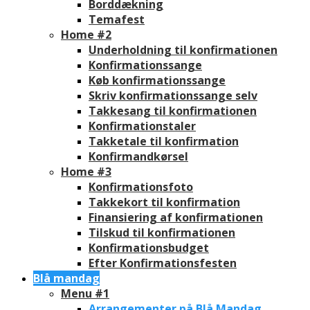
Borddækning
Temafest
Home #2
Underholdning til konfirmationen
Konfirmationssange
Køb konfirmationssange
Skriv konfirmationssange selv
Takkesang til konfirmationen
Konfirmationstaler
Takketale til konfirmation
Konfirmandkørsel
Home #3
Konfirmationsfoto
Takkekort til konfirmation
Finansiering af konfirmationen
Tilskud til konfirmationen
Konfirmationsbudget
Efter Konfirmationsfesten
Blå mandag
Menu #1
Arrangementer på Blå Mandag