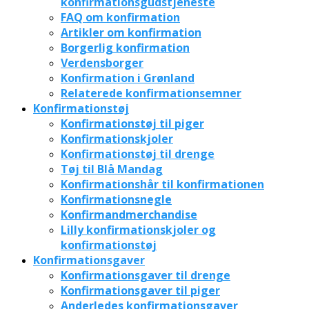
konfirmationsgudstjeneste
FAQ om konfirmation
Artikler om konfirmation
Borgerlig konfirmation
Verdensborger
Konfirmation i Grønland
Relaterede konfirmationsemner
Konfirmationstøj
Konfirmationstøj til piger
Konfirmationskjoler
Konfirmationstøj til drenge
Tøj til Blå Mandag
Konfirmationshår til konfirmationen
Konfirmationsnegle
Konfirmandmerchandise
Lilly konfirmationskjoler og
konfirmationstøj
Konfirmationsgaver
Konfirmationsgaver til drenge
Konfirmationsgaver til piger
Anderledes konfirmationsgaver