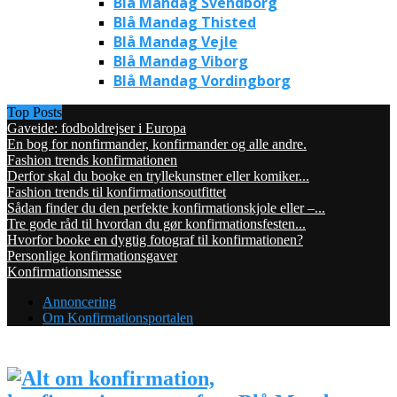
Blå Mandag Svendborg
Blå Mandag Thisted
Blå Mandag Vejle
Blå Mandag Viborg
Blå Mandag Vordingborg
Top Posts
Gaveide: fodboldrejser i Europa
En bog for nonfirmander, konfirmander og alle andre.
Fashion trends konfirmationen
Derfor skal du booke en tryllekunstner eller komiker...
Fashion trends til konfirmationsoutfittet
Sådan finder du den perfekte konfirmationskjole eller –...
Tre gode råd til hvordan du gør konfirmationsfesten...
Hvorfor booke en dygtig fotograf til konfirmationen?
Personlige konfirmationsgaver
Konfirmationsmesse
Annoncering
Om Konfirmationsportalen