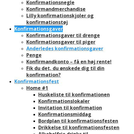
Konfirmationsnegle
Konfirmandmerchandise
Lilly konfirmationskjoler og
konfirmationstøj
Konfirmationsgaver
Konfirmationsgaver til drenge
Konfirmationsgaver til piger
Anderledes konfirmationsgaver
Penge
Konfirmandkonto – få en høj rente!
Fik du det, du ønskede dig til din
konfirmation?
Konfirmationsfest
Home #1
Huskeliste til konfirmationen
Konfirmationslokaler
Invitation til konfirmation
Konfirmationsmiddag
Bordplan til konfirmationsfesten
Drikkelse til konfirmationsfesten
Alkoholfrie drinks til