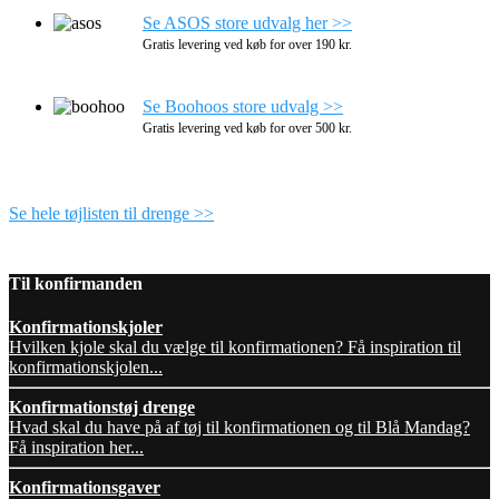
Se ASOS store udvalg her >>
Gratis levering ved køb for over 190 kr.
Se Boohoos store udvalg >>
Gratis levering ved køb for over 500 kr.
Se hele tøjlisten til drenge >>
Til konfirmanden
Konfirmationskjoler
Hvilken kjole skal du vælge til konfirmationen? Få inspiration til
konfirmationskjolen...
Konfirmationstøj drenge
Hvad skal du have på af tøj til konfirmationen og til Blå Mandag?
Få inspiration her...
Konfirmationsgaver