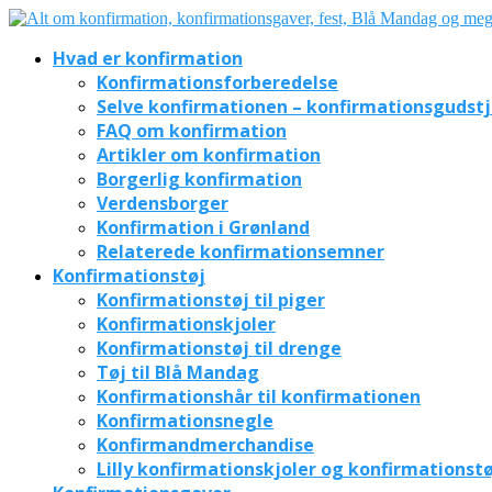
Hvad er konfirmation
Konfirmationsforberedelse
Selve konfirmationen – konfirmationsgudst
FAQ om konfirmation
Artikler om konfirmation
Borgerlig konfirmation
Verdensborger
Konfirmation i Grønland
Relaterede konfirmationsemner
Konfirmationstøj
Konfirmationstøj til piger
Konfirmationskjoler
Konfirmationstøj til drenge
Tøj til Blå Mandag
Konfirmationshår til konfirmationen
Konfirmationsnegle
Konfirmandmerchandise
Lilly konfirmationskjoler og konfirmationstø