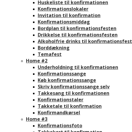
Huskeliste til konfirmationen
Konfirmationslokaler
Invitation til konfirmation
Konfirmationsmiddag
Bordplan til konfirmationsfesten
Drikkelse til konfirmationsfesten
Alkoholfrie drinks til konfirmationsfes
Borddækning
Temafest
Home #2
Underholdning til konfirmationen
Konfirmationssange
Køb konfirmationssange
Skriv konfirmationssange selv
Takkesang til konfirmationen
Konfirmationstaler
Takketale til konfirmation
Konfirmandkørsel
Home #3
Konfirmationsfoto
Takkekort til konfirmation