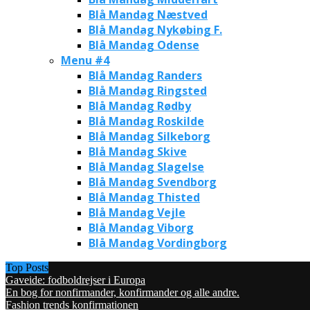
Blå Mandag Næstved
Blå Mandag Nykøbing F.
Blå Mandag Odense
Menu #4
Blå Mandag Randers
Blå Mandag Ringsted
Blå Mandag Rødby
Blå Mandag Roskilde
Blå Mandag Silkeborg
Blå Mandag Skive
Blå Mandag Slagelse
Blå Mandag Svendborg
Blå Mandag Thisted
Blå Mandag Vejle
Blå Mandag Viborg
Blå Mandag Vordingborg
Top Posts
Gaveide: fodboldrejser i Europa
En bog for nonfirmander, konfirmander og alle andre.
Fashion trends konfirmationen