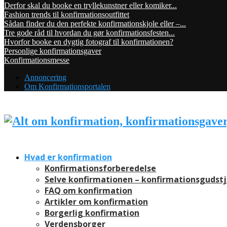
Derfor skal du booke en tryllekunstner eller komiker...
Fashion trends til konfirmationsoutfittet
Sådan finder du den perfekte konfirmationskjole eller –...
Tre gode råd til hvordan du gør konfirmationsfesten...
Hvorfor booke en dygtig fotograf til konfirmationen?
Personlige konfirmationsgaver
Konfirmationsmesse
Annoncering
Om Konfirmationsportalen
Hvad er konfirmation
Konfirmationsforberedelse
Selve konfirmationen – konfirmationsgudst
FAQ om konfirmation
Artikler om konfirmation
Borgerlig konfirmation
Verdensborger