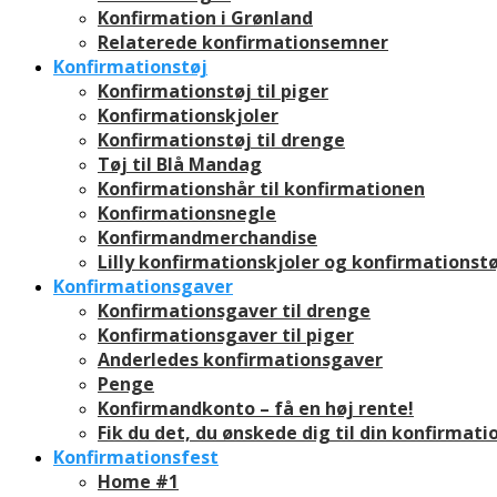
Konfirmation i Grønland
Relaterede konfirmationsemner
Konfirmationstøj
Konfirmationstøj til piger
Konfirmationskjoler
Konfirmationstøj til drenge
Tøj til Blå Mandag
Konfirmationshår til konfirmationen
Konfirmationsnegle
Konfirmandmerchandise
Lilly konfirmationskjoler og konfirmationstø
Konfirmationsgaver
Konfirmationsgaver til drenge
Konfirmationsgaver til piger
Anderledes konfirmationsgaver
Penge
Konfirmandkonto – få en høj rente!
Fik du det, du ønskede dig til din konfirmati
Konfirmationsfest
Home #1