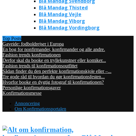
Blå Mandag Svendborg
Blå Mandag Thisted
Blå Mandag Vejle
Blå Mandag Viborg
Blå Mandag Vordingborg
Top Posts
Gaveide: fodboldrejser i Europa
En bog for nonfirmander, konfirmander og alle andre.
Fashion trends konfirmationen
Derfor skal du booke en tryllekunstner eller komiker...
Fashion trends til konfirmationsoutfittet
Sådan finder du den perfekte konfirmationskjole eller –...
Tre gode råd til hvordan du gør konfirmationsfesten...
Hvorfor booke en dygtig fotograf til konfirmationen?
Personlige konfirmationsgaver
Konfirmationsmesse
Annoncering
Om Konfirmationsportalen