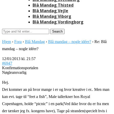
Blå Mandag Thisted
Blå Mandag Vejle
Blå Mandag Viborg
Blå Mandag Vordingborg
Hjem
›
Fora
›
Blå Mandag
›
Blå mandag – nogle idéer?
›
Re: Blå
mandag – nogle idéer?
12/01/2013 kl. 21:57
#6947
Konfirmationsportalen
Nøgleansvarlig
Hej.
Det kommer an på hvor mange i er og hvor kreative i er.. Men man
kan evt. tage til “feet a fish”, Male tallerkner hos Royal
Copenhagen, holde “picnic” i en park(Ved ikke hvor du er fra men
der tænker jeg fx. kongens have), Tage på stranden(specielt hvis i