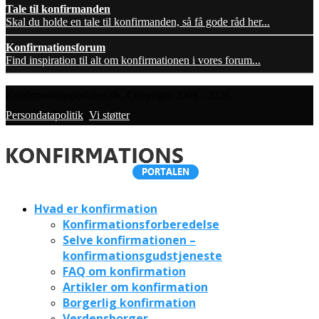
Tale til konfirmanden
Skal du holde en tale til konfirmanden, så få gode råd her...
Konfirmationsforum
Find inspiration til alt om konfirmationen i vores forum...
Konfirmationsportalen.dk, Copyright 2008 - 2026,
Persondatapolitik
,
Vi støtter
Hvad er konfirmation
Konfirmationsforberedelse
Selve konfirmationen –
konfirmationsgudstjeneste
FAQ om konfirmation
Artikler om konfirmation
Borgerlig konfirmation
Verdensborger