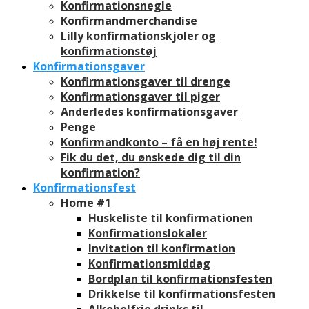
Konfirmationsnegle
Konfirmandmerchandise
Lilly konfirmationskjoler og
konfirmationstøj
Konfirmationsgaver
Konfirmationsgaver til drenge
Konfirmationsgaver til piger
Anderledes konfirmationsgaver
Penge
Konfirmandkonto – få en høj rente!
Fik du det, du ønskede dig til din
konfirmation?
Konfirmationsfest
Home #1
Huskeliste til konfirmationen
Konfirmationslokaler
Invitation til konfirmation
Konfirmationsmiddag
Bordplan til konfirmationsfesten
Drikkelse til konfirmationsfesten
Alkoholfrie drinks til