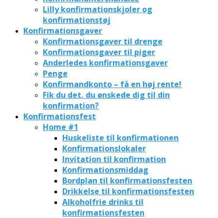
Lilly konfirmationskjoler og
konfirmationstøj
Konfirmationsgaver
Konfirmationsgaver til drenge
Konfirmationsgaver til piger
Anderledes konfirmationsgaver
Penge
Konfirmandkonto – få en høj rente!
Fik du det, du ønskede dig til din
konfirmation?
Konfirmationsfest
Home #1
Huskeliste til konfirmationen
Konfirmationslokaler
Invitation til konfirmation
Konfirmationsmiddag
Bordplan til konfirmationsfesten
Drikkelse til konfirmationsfesten
Alkoholfrie drinks til
konfirmationsfesten