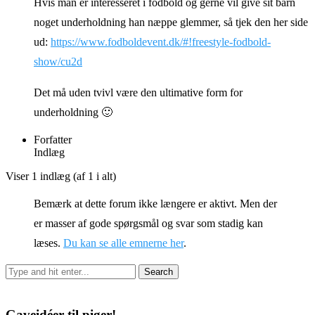
Hvis man er interesseret i fodbold og gerne vil give sit barn
noget underholdning han næppe glemmer, så tjek den her side
ud:
https://www.fodboldevent.dk/#!freestyle-fodbold-
show/cu2d
Det må uden tvivl være den ultimative form for
underholdning 🙂
Forfatter
Indlæg
Viser 1 indlæg (af 1 i alt)
Bemærk at dette forum ikke længere er aktivt. Men der
er masser af gode spørgsmål og svar som stadig kan
læses.
Du kan se alle emnerne her
.
Gaveidéer til piger!