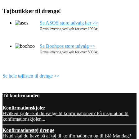
Tøjbutikker til drenge!
Se ASOS store udvalg her >>
Gratis levering ved køb for over 190 kr.
Se Boohoos store udvalg >>
Gratis levering ved køb for over 500 kr.
Se hele tøjlisten til drenge >>
Til konfirmanden
Konfirmationskjoler
Hvilken kjole skal du vælge til konfirmationen? Få inspiration til
konfirmationskjolen...
Konfirmationstøj drenge
Hvad skal du have på af tøj til konfirmationen og til Blå Mandag?