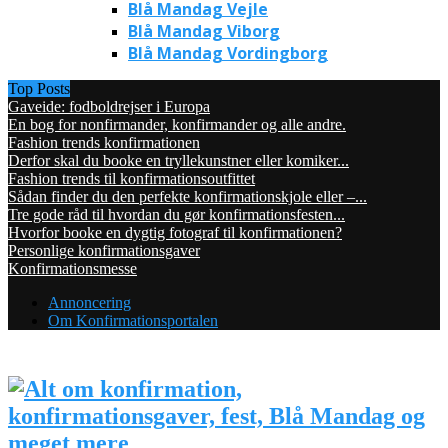
Blå Mandag Vejle
Blå Mandag Viborg
Blå Mandag Vordingborg
Top Posts
Gaveide: fodboldrejser i Europa
En bog for nonfirmander, konfirmander og alle andre.
Fashion trends konfirmationen
Derfor skal du booke en tryllekunstner eller komiker...
Fashion trends til konfirmationsoutfittet
Sådan finder du den perfekte konfirmationskjole eller –...
Tre gode råd til hvordan du gør konfirmationsfesten...
Hvorfor booke en dygtig fotograf til konfirmationen?
Personlige konfirmationsgaver
Konfirmationsmesse
Annoncering
Om Konfirmationsportalen