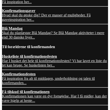
Få inspiration her...
Konfirmationsgaver
Hvad skal du ønske dig? Der er masser af muligheder. Få
gaveinspiration her...
Blå Mandag
Skal du planlægge Blå Mandag? Se Blå Mandag aktiviteter i mere
end 30 danske byer...
Til forældrene til konfirmanden
Huskeliste til konfirmationsfesten
Har I husket det hele til konfirmationsfesten? Vi har lavet en liste du
let kan bruge. Se huskelisten her...
Konfirmationsfesten
Få inspiration fra alt til middagen, underholdning og talen til
konfirmanden...
Få tilskud til konfirmationen
Konfirmationen kan være en dyr fornøjelse. Har I få midler, kan der
være hjælp at hente...