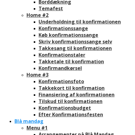
Borddækning
Temafest
Home #2
Underholdning til konfirmationen
Konfirmationssange
Køb konfirmationssange
Skriv konfirmationssange selv
Takkesang til konfirmationen
Konfirmationstaler
Takketale til konfirmation
Konfirmandkørsel
Home #3
Konfirmationsfoto
Takkekort til konfirmation
Finansiering af konfirmationen
Tilskud til konfirmationen
Konfirmationsbudget
Efter Konfirmationsfesten
Blå mandag
Menu #1
Arrangementer på Blå Mandag