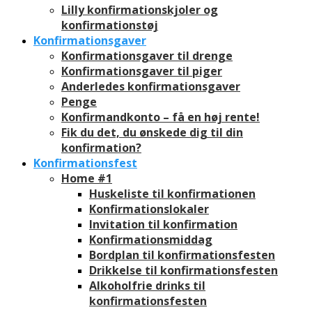
Lilly konfirmationskjoler og
konfirmationstøj
Konfirmationsgaver
Konfirmationsgaver til drenge
Konfirmationsgaver til piger
Anderledes konfirmationsgaver
Penge
Konfirmandkonto – få en høj rente!
Fik du det, du ønskede dig til din
konfirmation?
Konfirmationsfest
Home #1
Huskeliste til konfirmationen
Konfirmationslokaler
Invitation til konfirmation
Konfirmationsmiddag
Bordplan til konfirmationsfesten
Drikkelse til konfirmationsfesten
Alkoholfrie drinks til
konfirmationsfesten