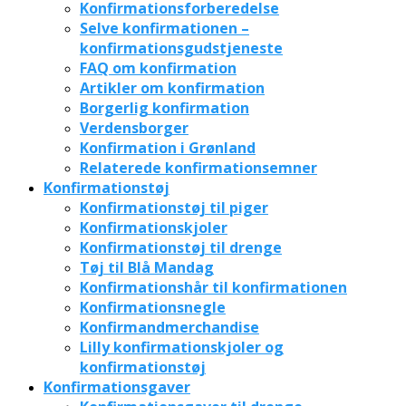
Konfirmationsforberedelse
Selve konfirmationen –
konfirmationsgudstjeneste
FAQ om konfirmation
Artikler om konfirmation
Borgerlig konfirmation
Verdensborger
Konfirmation i Grønland
Relaterede konfirmationsemner
Konfirmationstøj
Konfirmationstøj til piger
Konfirmationskjoler
Konfirmationstøj til drenge
Tøj til Blå Mandag
Konfirmationshår til konfirmationen
Konfirmationsnegle
Konfirmandmerchandise
Lilly konfirmationskjoler og
konfirmationstøj
Konfirmationsgaver