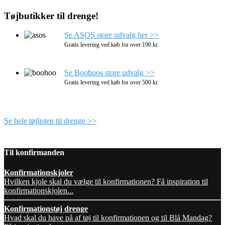
Tøjbutikker til drenge!
Se ASOS store udvalg her >>
Gratis levering ved køb for over 190 kr.
Se Boohoos store udvalg >>
Gratis levering ved køb for over 500 kr.
Se hele tøjlisten til drenge >>
Til konfirmanden
Konfirmationskjoler
Hvilken kjole skal du vælge til konfirmationen? Få inspiration til
konfirmationskjolen...
Konfirmationstøj drenge
Hvad skal du have på af tøj til konfirmationen og til Blå Mandag?