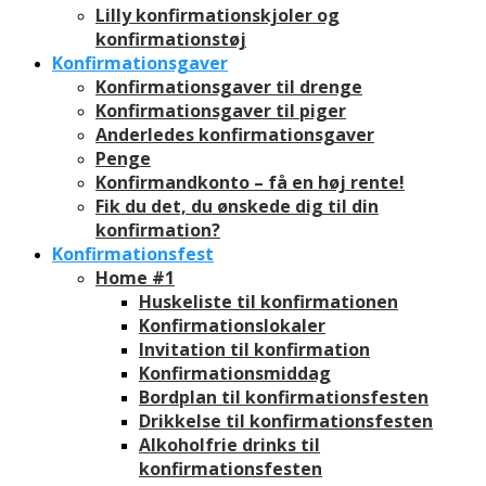
Lilly konfirmationskjoler og
konfirmationstøj
Konfirmationsgaver
Konfirmationsgaver til drenge
Konfirmationsgaver til piger
Anderledes konfirmationsgaver
Penge
Konfirmandkonto – få en høj rente!
Fik du det, du ønskede dig til din
konfirmation?
Konfirmationsfest
Home #1
Huskeliste til konfirmationen
Konfirmationslokaler
Invitation til konfirmation
Konfirmationsmiddag
Bordplan til konfirmationsfesten
Drikkelse til konfirmationsfesten
Alkoholfrie drinks til
konfirmationsfesten