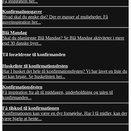
Få inspiration her...
Konfirmationsgaver
Hvad skal du ønske dig? Der er masser af muligheder. Få
gaveinspiration her...
Blå Mandag
Skal du planlægge Blå Mandag? Se Blå Mandag aktiviteter i mere
end 30 danske byer...
Til forældrene til konfirmanden
Huskeliste til konfirmationsfesten
Har I husket det hele til konfirmationsfesten? Vi har lavet en liste du
let kan bruge. Se huskelisten her...
Konfirmationsfesten
Få inspiration fra alt til middagen, underholdning og talen til
konfirmanden...
Få tilskud til konfirmationen
Konfirmationen kan være en dyr fornøjelse. Har I få midler, kan der
være hjælp at hente...