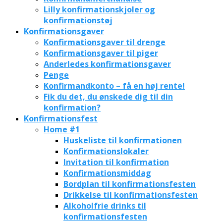
Lilly konfirmationskjoler og
konfirmationstøj
Konfirmationsgaver
Konfirmationsgaver til drenge
Konfirmationsgaver til piger
Anderledes konfirmationsgaver
Penge
Konfirmandkonto – få en høj rente!
Fik du det, du ønskede dig til din
konfirmation?
Konfirmationsfest
Home #1
Huskeliste til konfirmationen
Konfirmationslokaler
Invitation til konfirmation
Konfirmationsmiddag
Bordplan til konfirmationsfesten
Drikkelse til konfirmationsfesten
Alkoholfrie drinks til
konfirmationsfesten