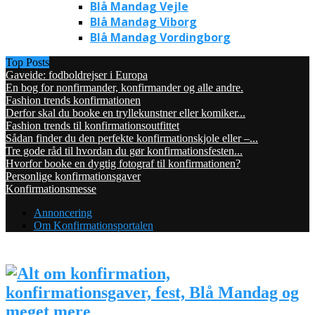
Blå Mandag Vejle
Blå Mandag Viborg
Blå Mandag Vordingborg
Top Posts
Gaveide: fodboldrejser i Europa
En bog for nonfirmander, konfirmander og alle andre.
Fashion trends konfirmationen
Derfor skal du booke en tryllekunstner eller komiker...
Fashion trends til konfirmationsoutfittet
Sådan finder du den perfekte konfirmationskjole eller –...
Tre gode råd til hvordan du gør konfirmationsfesten...
Hvorfor booke en dygtig fotograf til konfirmationen?
Personlige konfirmationsgaver
Konfirmationsmesse
Annoncering
Om Konfirmationsportalen