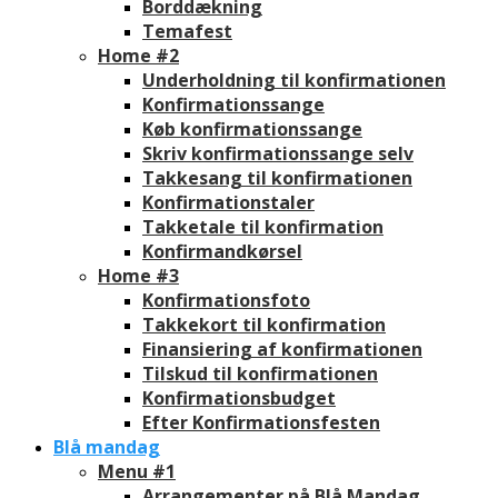
Borddækning
Temafest
Home #2
Underholdning til konfirmationen
Konfirmationssange
Køb konfirmationssange
Skriv konfirmationssange selv
Takkesang til konfirmationen
Konfirmationstaler
Takketale til konfirmation
Konfirmandkørsel
Home #3
Konfirmationsfoto
Takkekort til konfirmation
Finansiering af konfirmationen
Tilskud til konfirmationen
Konfirmationsbudget
Efter Konfirmationsfesten
Blå mandag
Menu #1
Arrangementer på Blå Mandag