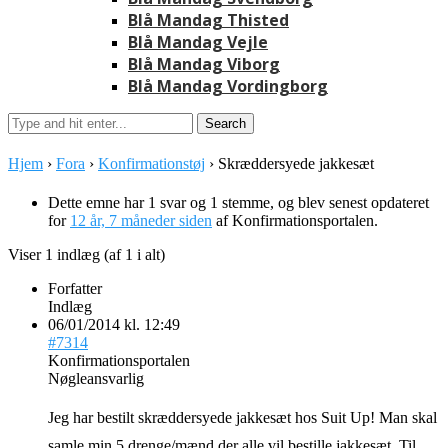
Blå Mandag Thisted
Blå Mandag Vejle
Blå Mandag Viborg
Blå Mandag Vordingborg
Hjem
›
Fora
›
Konfirmationstøj
›
Skræddersyede jakkesæt
Dette emne har 1 svar og 1 stemme, og blev senest opdateret
for
12 år, 7 måneder siden
af
Konfirmationsportalen
.
Viser 1 indlæg (af 1 i alt)
Forfatter
Indlæg
06/01/2014 kl. 12:49
#7314
Konfirmationsportalen
Nøgleansvarlig
Jeg har bestilt skræddersyede jakkesæt hos Suit Up! Man skal
samle min 5 drenge/mænd der alle vil bestille jakkesæt. Til