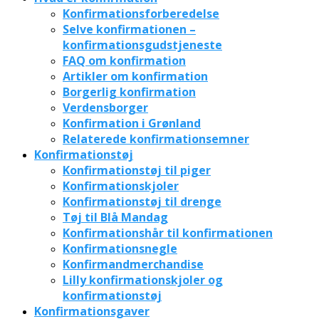
Konfirmationsforberedelse
Selve konfirmationen –
konfirmationsgudstjeneste
FAQ om konfirmation
Artikler om konfirmation
Borgerlig konfirmation
Verdensborger
Konfirmation i Grønland
Relaterede konfirmationsemner
Konfirmationstøj
Konfirmationstøj til piger
Konfirmationskjoler
Konfirmationstøj til drenge
Tøj til Blå Mandag
Konfirmationshår til konfirmationen
Konfirmationsnegle
Konfirmandmerchandise
Lilly konfirmationskjoler og
konfirmationstøj
Konfirmationsgaver