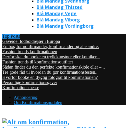
Blå Mandag Svendborg
Blå Mandag Thisted
Blå Mandag Vejle
Blå Mandag Viborg
Blå Mandag Vordingborg
Top Posts
Gaveide: fodboldrejser i Europa
En bog for nonfirmander, konfirmander og alle andre.
Fashion trends konfirmationen
Derfor skal du booke en tryllekunstner eller komiker...
Fashion trends til konfirmationsoutfittet
Sådan finder du den perfekte konfirmationskjole eller –...
Tre gode råd til hvordan du gør konfirmationsfesten...
Hvorfor booke en dygtig fotograf til konfirmationen?
Personlige konfirmationsgaver
Konfirmationsmesse
Annoncering
Om Konfirmationsportalen