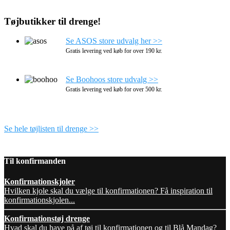
Tøjbutikker til drenge!
Se ASOS store udvalg her >>
Gratis levering ved køb for over 190 kr.
Se Boohoos store udvalg >>
Gratis levering ved køb for over 500 kr.
Se hele tøjlisten til drenge >>
Til konfirmanden
Konfirmationskjoler
Hvilken kjole skal du vælge til konfirmationen? Få inspiration til
konfirmationskjolen...
Konfirmationstøj drenge
Hvad skal du have på af tøj til konfirmationen og til Blå Mandag?