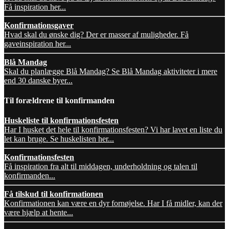
Få inspiration her...
Konfirmationsgaver
Hvad skal du ønske dig? Der er masser af muligheder. Få
gaveinspiration her...
Blå Mandag
Skal du planlægge Blå Mandag? Se Blå Mandag aktiviteter i mere
end 30 danske byer...
Til forældrene til konfirmanden
Huskeliste til konfirmationsfesten
Har I husket det hele til konfirmationsfesten? Vi har lavet en liste du
let kan bruge. Se huskelisten her...
Konfirmationsfesten
Få inspiration fra alt til middagen, underholdning og talen til
konfirmanden...
Få tilskud til konfirmationen
Konfirmationen kan være en dyr fornøjelse. Har I få midler, kan der
være hjælp at hente...