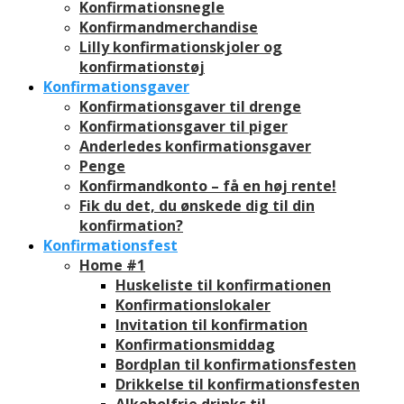
Konfirmationsnegle
Konfirmandmerchandise
Lilly konfirmationskjoler og
konfirmationstøj
Konfirmationsgaver
Konfirmationsgaver til drenge
Konfirmationsgaver til piger
Anderledes konfirmationsgaver
Penge
Konfirmandkonto – få en høj rente!
Fik du det, du ønskede dig til din
konfirmation?
Konfirmationsfest
Home #1
Huskeliste til konfirmationen
Konfirmationslokaler
Invitation til konfirmation
Konfirmationsmiddag
Bordplan til konfirmationsfesten
Drikkelse til konfirmationsfesten
Alkoholfrie drinks til