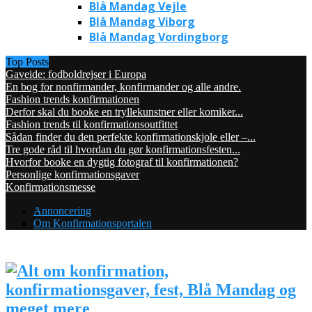
Blå Mandag Vejle
Blå Mandag Viborg
Blå Mandag Vordingborg
Top Posts
Gaveide: fodboldrejser i Europa
En bog for nonfirmander, konfirmander og alle andre.
Fashion trends konfirmationen
Derfor skal du booke en tryllekunstner eller komiker...
Fashion trends til konfirmationsoutfittet
Sådan finder du den perfekte konfirmationskjole eller –...
Tre gode råd til hvordan du gør konfirmationsfesten...
Hvorfor booke en dygtig fotograf til konfirmationen?
Personlige konfirmationsgaver
Konfirmationsmesse
Annoncering
Om Konfirmationsportalen