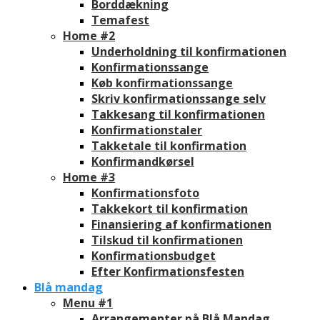
Borddækning
Temafest
Home #2
Underholdning til konfirmationen
Konfirmationssange
Køb konfirmationssange
Skriv konfirmationssange selv
Takkesang til konfirmationen
Konfirmationstaler
Takketale til konfirmation
Konfirmandkørsel
Home #3
Konfirmationsfoto
Takkekort til konfirmation
Finansiering af konfirmationen
Tilskud til konfirmationen
Konfirmationsbudget
Efter Konfirmationsfesten
Blå mandag
Menu #1
Arrangementer på Blå Mandag