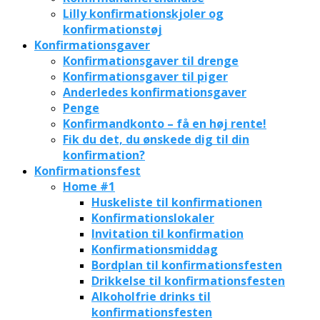
Lilly konfirmationskjoler og
konfirmationstøj
Konfirmationsgaver
Konfirmationsgaver til drenge
Konfirmationsgaver til piger
Anderledes konfirmationsgaver
Penge
Konfirmandkonto – få en høj rente!
Fik du det, du ønskede dig til din
konfirmation?
Konfirmationsfest
Home #1
Huskeliste til konfirmationen
Konfirmationslokaler
Invitation til konfirmation
Konfirmationsmiddag
Bordplan til konfirmationsfesten
Drikkelse til konfirmationsfesten
Alkoholfrie drinks til
konfirmationsfesten