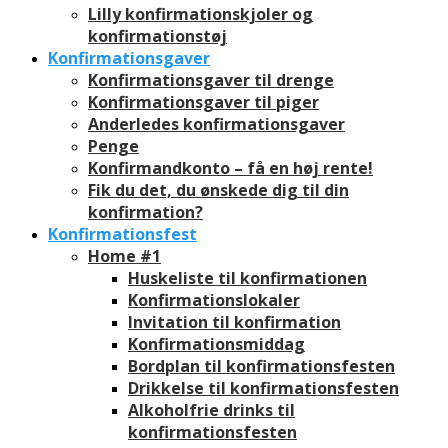
Lilly konfirmationskjoler og
konfirmationstøj
Konfirmationsgaver
Konfirmationsgaver til drenge
Konfirmationsgaver til piger
Anderledes konfirmationsgaver
Penge
Konfirmandkonto – få en høj rente!
Fik du det, du ønskede dig til din
konfirmation?
Konfirmationsfest
Home #1
Huskeliste til konfirmationen
Konfirmationslokaler
Invitation til konfirmation
Konfirmationsmiddag
Bordplan til konfirmationsfesten
Drikkelse til konfirmationsfesten
Alkoholfrie drinks til
konfirmationsfesten