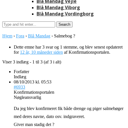
Blå Mandag Vejle
Blå Mandag Viborg
Blå Mandag Vordingborg
Hjem
›
Fora
›
Blå Mandag
›
Salmebog ?
Dette emne har 3 svar og 1 stemme, og blev senest opdateret
for
12 år, 10 måneder siden
af
Konfirmationsportalen
.
Viser 3 indlæg - 1 til 3 (af 3 i alt)
Forfatter
Indlæg
08/10/2013 kl. 05:53
#6933
Konfirmationsportalen
Nøgleansvarlig
Da jeg blev konfirmeret fik både drenge og piger salmebøger
med deres navne, dato osv. indgraveret.
Giver man stadig det ?