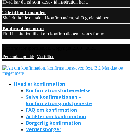
Hvad har du på som gæst - få inspiration her...
Tale til konfirmanden
Skal du holde en tale til konfirmanden, så få gode råd her...
Konfirmationsforum
Find inspiration til alt om konfirmationen i vores forum...
Konfirmationsportalen.dk, Copyright 2008 - 2026,
Persondatapolitik
,
Vi støtter
Hvad er konfirmation
Konfirmationsforberedelse
Selve konfirmationen –
konfirmationsgudstjeneste
FAQ om konfirmation
Artikler om konfirmation
Borgerlig konfirmation
Verdensborger