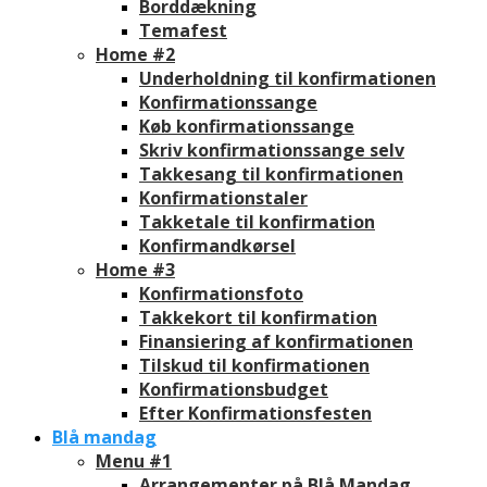
Borddækning
Temafest
Home #2
Underholdning til konfirmationen
Konfirmationssange
Køb konfirmationssange
Skriv konfirmationssange selv
Takkesang til konfirmationen
Konfirmationstaler
Takketale til konfirmation
Konfirmandkørsel
Home #3
Konfirmationsfoto
Takkekort til konfirmation
Finansiering af konfirmationen
Tilskud til konfirmationen
Konfirmationsbudget
Efter Konfirmationsfesten
Blå mandag
Menu #1
Arrangementer på Blå Mandag