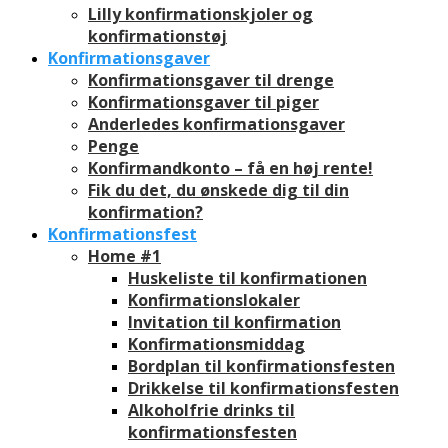
Lilly konfirmationskjoler og
konfirmationstøj
Konfirmationsgaver
Konfirmationsgaver til drenge
Konfirmationsgaver til piger
Anderledes konfirmationsgaver
Penge
Konfirmandkonto – få en høj rente!
Fik du det, du ønskede dig til din
konfirmation?
Konfirmationsfest
Home #1
Huskeliste til konfirmationen
Konfirmationslokaler
Invitation til konfirmation
Konfirmationsmiddag
Bordplan til konfirmationsfesten
Drikkelse til konfirmationsfesten
Alkoholfrie drinks til
konfirmationsfesten