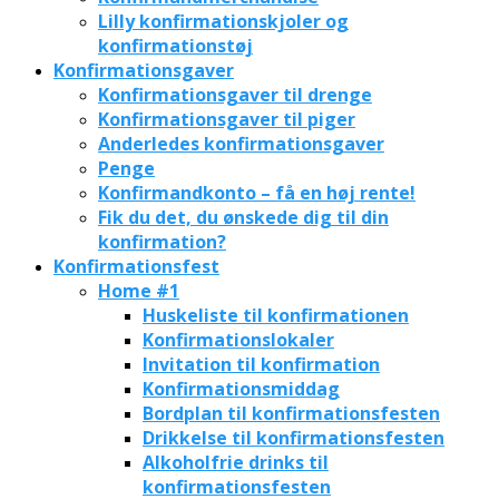
Lilly konfirmationskjoler og
konfirmationstøj
Konfirmationsgaver
Konfirmationsgaver til drenge
Konfirmationsgaver til piger
Anderledes konfirmationsgaver
Penge
Konfirmandkonto – få en høj rente!
Fik du det, du ønskede dig til din
konfirmation?
Konfirmationsfest
Home #1
Huskeliste til konfirmationen
Konfirmationslokaler
Invitation til konfirmation
Konfirmationsmiddag
Bordplan til konfirmationsfesten
Drikkelse til konfirmationsfesten
Alkoholfrie drinks til
konfirmationsfesten