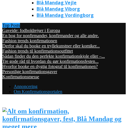
Blå Mandag Vejle
Blå Mandag Viborg
Blå Mandag Vordingborg
Top Posts
Gaveide: fodboldrejser i Europa
En bog for nonfirmander, konfirmander og alle andre.
Fashion trends konfirmationen
Derfor skal du booke en tryllekunstner eller komiker...
Fashion trends til konfirmationsoutfittet
Sådan finder du den perfekte konfirmationskjole eller –...
Tre gode råd til hvordan du gør konfirmationsfesten...
Hvorfor booke en dygtig fotograf til konfirmationen?
Personlige konfirmationsgaver
Konfirmationsmesse
Annoncering
Om Konfirmationsportalen