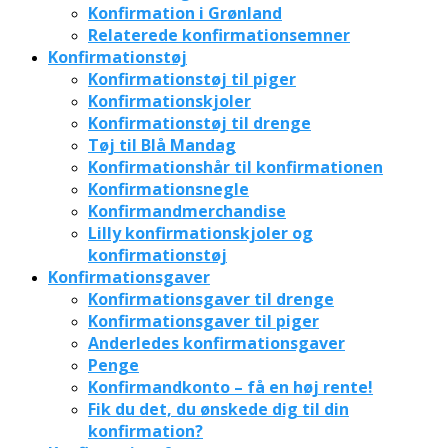
Konfirmation i Grønland
Relaterede konfirmationsemner
Konfirmationstøj
Konfirmationstøj til piger
Konfirmationskjoler
Konfirmationstøj til drenge
Tøj til Blå Mandag
Konfirmationshår til konfirmationen
Konfirmationsnegle
Konfirmandmerchandise
Lilly konfirmationskjoler og
konfirmationstøj
Konfirmationsgaver
Konfirmationsgaver til drenge
Konfirmationsgaver til piger
Anderledes konfirmationsgaver
Penge
Konfirmandkonto – få en høj rente!
Fik du det, du ønskede dig til din
konfirmation?