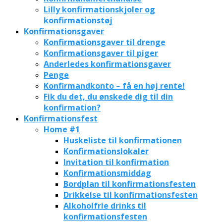
Lilly konfirmationskjoler og
konfirmationstøj
Konfirmationsgaver
Konfirmationsgaver til drenge
Konfirmationsgaver til piger
Anderledes konfirmationsgaver
Penge
Konfirmandkonto – få en høj rente!
Fik du det, du ønskede dig til din
konfirmation?
Konfirmationsfest
Home #1
Huskeliste til konfirmationen
Konfirmationslokaler
Invitation til konfirmation
Konfirmationsmiddag
Bordplan til konfirmationsfesten
Drikkelse til konfirmationsfesten
Alkoholfrie drinks til
konfirmationsfesten