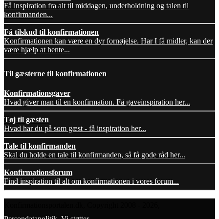
Få inspiration fra alt til middagen, underholdning og talen til
konfirmanden...
Få tilskud til konfirmationen
Konfirmationen kan være en dyr fornøjelse. Har I få midler, kan der
være hjælp at hente...
Til gæsterne til konfirmationen
Konfirmationsgaver
Hvad giver man til en konfirmation. Få gaveinspiration her...
Tøj til gæsten
Hvad har du på som gæst - få inspiration her...
Tale til konfirmanden
Skal du holde en tale til konfirmanden, så få gode råd her...
Konfirmationsforum
Find inspiration til alt om konfirmationen i vores forum...
Konfirmationsportalen.dk, Copyright 2008 - 2026,
Persondatapolitik
,
Vi støtter