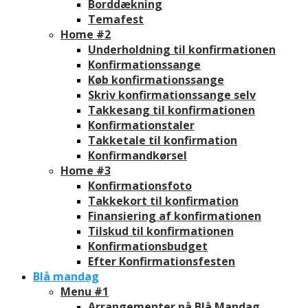
Borddækning
Temafest
Home #2
Underholdning til konfirmationen
Konfirmationssange
Køb konfirmationssange
Skriv konfirmationssange selv
Takkesang til konfirmationen
Konfirmationstaler
Takketale til konfirmation
Konfirmandkørsel
Home #3
Konfirmationsfoto
Takkekort til konfirmation
Finansiering af konfirmationen
Tilskud til konfirmationen
Konfirmationsbudget
Efter Konfirmationsfesten
Blå mandag
Menu #1
Arrangementer på Blå Mandag