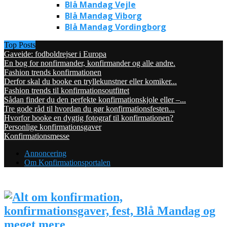
Blå Mandag Vejle
Blå Mandag Viborg
Blå Mandag Vordingborg
Top Posts
Gaveide: fodboldrejser i Europa
En bog for nonfirmander, konfirmander og alle andre.
Fashion trends konfirmationen
Derfor skal du booke en tryllekunstner eller komiker...
Fashion trends til konfirmationsoutfittet
Sådan finder du den perfekte konfirmationskjole eller –...
Tre gode råd til hvordan du gør konfirmationsfesten...
Hvorfor booke en dygtig fotograf til konfirmationen?
Personlige konfirmationsgaver
Konfirmationsmesse
Annoncering
Om Konfirmationsportalen