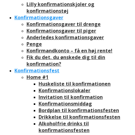
Lilly konfirmationskjoler og
konfirmationstøj
Konfirmationsgaver
Konfirmationsgaver til drenge
Konfirmationsgaver til piger
Anderledes konfirmationsgaver
Penge
Konfirmandkonto – få en høj rente!
Fik du det, du ønskede dig til din
konfirmation?
Konfirmationsfest
Home #1
Huskeliste til konfirmationen
Konfirmationslokaler
Invitation til konfirmation
Konfirmationsmiddag
Bordplan til konfirmationsfesten
Drikkelse til konfirmationsfesten
Alkoholfrie drinks til
konfirmationsfesten