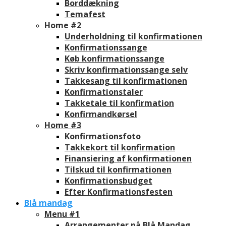
Borddækning
Temafest
Home #2
Underholdning til konfirmationen
Konfirmationssange
Køb konfirmationssange
Skriv konfirmationssange selv
Takkesang til konfirmationen
Konfirmationstaler
Takketale til konfirmation
Konfirmandkørsel
Home #3
Konfirmationsfoto
Takkekort til konfirmation
Finansiering af konfirmationen
Tilskud til konfirmationen
Konfirmationsbudget
Efter Konfirmationsfesten
Blå mandag
Menu #1
Arrangementer på Blå Mandag