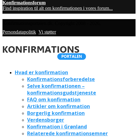
Konfirmationsforum
Find inspiration til alt om konfirmationen i vores forum...
Konfirmationsportalen.dk, Copyright 2008 - 2026,
Persondatapolitik
,
Vi støtter
Hvad er konfirmation
Konfirmationsforberedelse
Selve konfirmationen –
konfirmationsgudstjeneste
FAQ om konfirmation
Artikler om konfirmation
Borgerlig konfirmation
Verdensborger
Konfirmation i Grønland
Relaterede konfirmationsemner