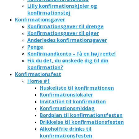
Lilly konfirmationskjoler og
konfirmationstøj
Konfirmationsgaver
Konfirmationsgaver til drenge
Konfirmationsgaver til piger
Anderledes konfirmationsgaver
Penge
Konfirmandkonto – få en høj rente!
Fik du det, du ønskede dig til din
konfirmation?
Konfirmationsfest
Home #1
Huskeliste til konfirmationen
Konfirmationslokaler
Invitation til konfirmation
Konfirmationsmiddag
Bordplan til konfirmationsfesten
Drikkelse til konfirmationsfesten
Alkoholfrie drinks til
konfirmationsfesten