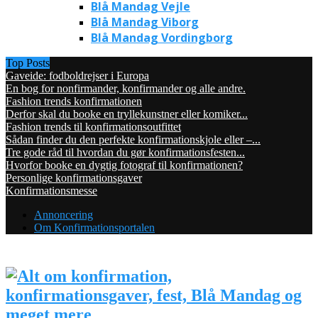
Blå Mandag Vejle
Blå Mandag Viborg
Blå Mandag Vordingborg
Top Posts
Gaveide: fodboldrejser i Europa
En bog for nonfirmander, konfirmander og alle andre.
Fashion trends konfirmationen
Derfor skal du booke en tryllekunstner eller komiker...
Fashion trends til konfirmationsoutfittet
Sådan finder du den perfekte konfirmationskjole eller –...
Tre gode råd til hvordan du gør konfirmationsfesten...
Hvorfor booke en dygtig fotograf til konfirmationen?
Personlige konfirmationsgaver
Konfirmationsmesse
Annoncering
Om Konfirmationsportalen