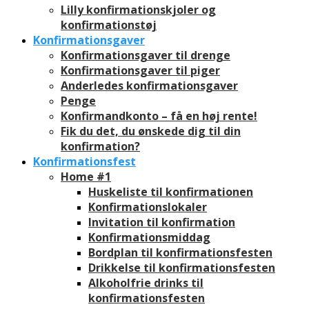
Lilly konfirmationskjoler og
konfirmationstøj
Konfirmationsgaver
Konfirmationsgaver til drenge
Konfirmationsgaver til piger
Anderledes konfirmationsgaver
Penge
Konfirmandkonto – få en høj rente!
Fik du det, du ønskede dig til din
konfirmation?
Konfirmationsfest
Home #1
Huskeliste til konfirmationen
Konfirmationslokaler
Invitation til konfirmation
Konfirmationsmiddag
Bordplan til konfirmationsfesten
Drikkelse til konfirmationsfesten
Alkoholfrie drinks til
konfirmationsfesten