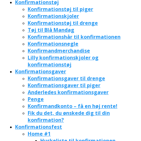
Konfirmationstøj
Konfirmationstøj til piger
Konfirmationskjoler
Konfirmationstøj til drenge
Tøj til Blå Mandag
Konfirmationshår til konfirmationen
Konfirmationsnegle
Konfirmandmerchandise
Lilly konfirmationskjoler og
konfirmationstøj
Konfirmationsgaver
Konfirmationsgaver til drenge
Konfirmationsgaver til piger
Anderledes konfirmationsgaver
Penge
Konfirmandkonto – få en høj rente!
Fik du det, du ønskede dig til din
konfirmation?
Konfirmationsfest
Home #1
Huskeliste til konfirmationen