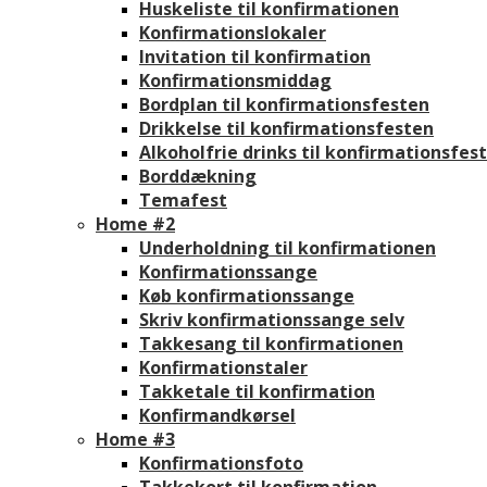
Huskeliste til konfirmationen
Konfirmationslokaler
Invitation til konfirmation
Konfirmationsmiddag
Bordplan til konfirmationsfesten
Drikkelse til konfirmationsfesten
Alkoholfrie drinks til konfirmationsfes
Borddækning
Temafest
Home #2
Underholdning til konfirmationen
Konfirmationssange
Køb konfirmationssange
Skriv konfirmationssange selv
Takkesang til konfirmationen
Konfirmationstaler
Takketale til konfirmation
Konfirmandkørsel
Home #3
Konfirmationsfoto
Takkekort til konfirmation