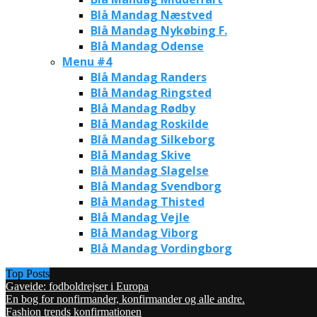
Blå Mandag Næstved
Blå Mandag Nykøbing F.
Blå Mandag Odense
Menu #4
Blå Mandag Randers
Blå Mandag Ringsted
Blå Mandag Rødby
Blå Mandag Roskilde
Blå Mandag Silkeborg
Blå Mandag Skive
Blå Mandag Slagelse
Blå Mandag Svendborg
Blå Mandag Thisted
Blå Mandag Vejle
Blå Mandag Viborg
Blå Mandag Vordingborg
Top Posts
Gaveide: fodboldrejser i Europa
En bog for nonfirmander, konfirmander og alle andre.
Fashion trends konfirmationen