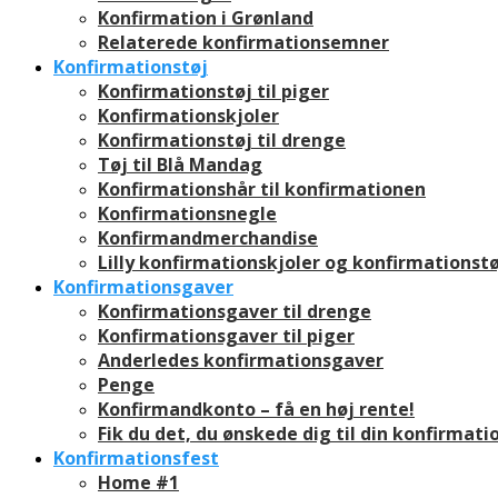
Konfirmation i Grønland
Relaterede konfirmationsemner
Konfirmationstøj
Konfirmationstøj til piger
Konfirmationskjoler
Konfirmationstøj til drenge
Tøj til Blå Mandag
Konfirmationshår til konfirmationen
Konfirmationsnegle
Konfirmandmerchandise
Lilly konfirmationskjoler og konfirmationstø
Konfirmationsgaver
Konfirmationsgaver til drenge
Konfirmationsgaver til piger
Anderledes konfirmationsgaver
Penge
Konfirmandkonto – få en høj rente!
Fik du det, du ønskede dig til din konfirmati
Konfirmationsfest
Home #1