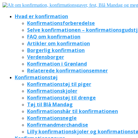
Hvad er konfirmation
Konfirmationsforberedelse
Selve konfirmationen – konfirmationsgudst
FAQ om konfirmation
Artikler om konfirmation
Borgerlig konfirmation
Verdensborger
Konfirmation i Grønland
Relaterede konfirmationsemner
Konfirmationstøj
Konfirmationstøj til piger
Konfirmationskjoler
Konfirmationstøj til drenge
Tøj til Blå Mandag
Konfirmationshår til konfirmationen
Konfirmationsnegle
Konfirmandmerchandise
Lilly konfirmationskjoler og konfirmationstø