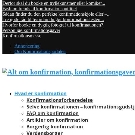
Derfor skal du booke en tryllekunstner eller komiker...
Fashion trends til konfirmationsoutfittet
Sådan finder du den perfekte konfirmationskjole eller –...
Tre gode råd til hvordan du gør konfirmationsfesten...
Hvorfor booke en dygtig fotograf til konfirmationen?
Personlige konfirmationsgaver
Konfirmationsmesse
Annoncering
Om Konfirmationsportalen
Hvad er konfirmation
Konfirmationsforberedelse
Selve konfirmationen – konfirmationsgudst
FAQ om konfirmation
Artikler om konfirmation
Borgerlig konfirmation
Verdensborger