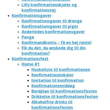
Lilly konfirmationskjoler og
konfirmationstøj
Konfirmationsgaver
Konfirmationsgaver til drenge
Konfirmationsgaver til piger
Anderledes konfirmationsgaver
Penge
Konfirmandkonto – få en høj rente!
Fik du det, du ønskede dig til din
konfirmation?
Konfirmationsfest
Home #1
Huskeliste til konfirmationen
Konfirmationslokaler
Invitation til konfirmation
Konfirmationsmiddag
Bordplan til konfirmationsfesten
Drikkelse til konfirmationsfesten
Alkoholfrie drinks til
konfirmationsfesten