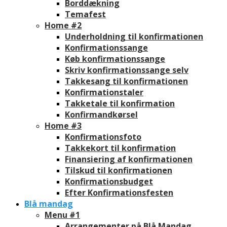
Borddækning
Temafest
Home #2
Underholdning til konfirmationen
Konfirmationssange
Køb konfirmationssange
Skriv konfirmationssange selv
Takkesang til konfirmationen
Konfirmationstaler
Takketale til konfirmation
Konfirmandkørsel
Home #3
Konfirmationsfoto
Takkekort til konfirmation
Finansiering af konfirmationen
Tilskud til konfirmationen
Konfirmationsbudget
Efter Konfirmationsfesten
Blå mandag
Menu #1
Arrangementer på Blå Mandag