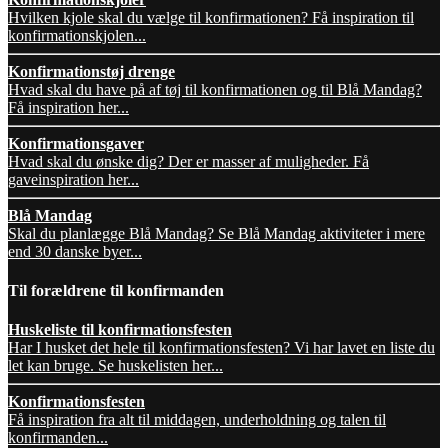
Hvilken kjole skal du vælge til konfirmationen? Få inspiration til
konfirmationskjolen...
Konfirmationstøj drenge
Hvad skal du have på af tøj til konfirmationen og til Blå Mandag?
Få inspiration her...
Konfirmationsgaver
Hvad skal du ønske dig? Der er masser af muligheder. Få
gaveinspiration her...
Blå Mandag
Skal du planlægge Blå Mandag? Se Blå Mandag aktiviteter i mere
end 30 danske byer...
Til forældrene til konfirmanden
Huskeliste til konfirmationsfesten
Har I husket det hele til konfirmationsfesten? Vi har lavet en liste du
let kan bruge. Se huskelisten her...
Konfirmationsfesten
Få inspiration fra alt til middagen, underholdning og talen til
konfirmanden...