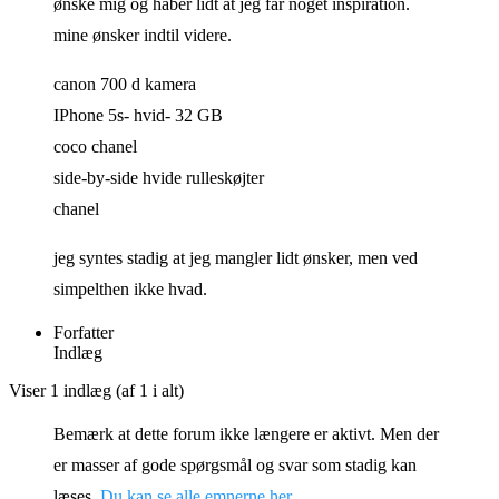
ønske mig og håber lidt at jeg får noget inspiration.
mine ønsker indtil videre.
canon 700 d kamera
IPhone 5s- hvid- 32 GB
coco chanel
side-by-side hvide rulleskøjter
chanel
jeg syntes stadig at jeg mangler lidt ønsker, men ved
simpelthen ikke hvad.
Forfatter
Indlæg
Viser 1 indlæg (af 1 i alt)
Bemærk at dette forum ikke længere er aktivt. Men der
er masser af gode spørgsmål og svar som stadig kan
læses.
Du kan se alle emnerne her
.