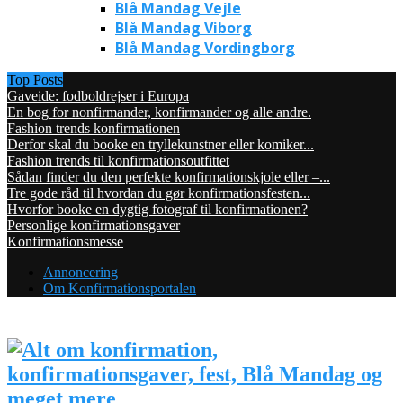
Blå Mandag Vejle
Blå Mandag Viborg
Blå Mandag Vordingborg
Top Posts
Gaveide: fodboldrejser i Europa
En bog for nonfirmander, konfirmander og alle andre.
Fashion trends konfirmationen
Derfor skal du booke en tryllekunstner eller komiker...
Fashion trends til konfirmationsoutfittet
Sådan finder du den perfekte konfirmationskjole eller –...
Tre gode råd til hvordan du gør konfirmationsfesten...
Hvorfor booke en dygtig fotograf til konfirmationen?
Personlige konfirmationsgaver
Konfirmationsmesse
Annoncering
Om Konfirmationsportalen