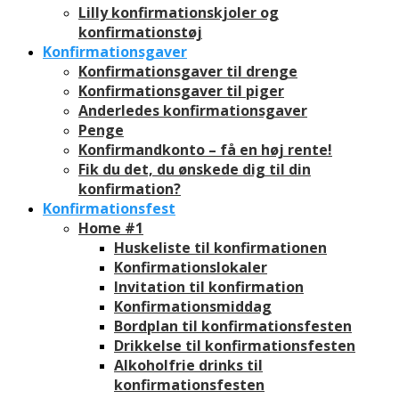
Lilly konfirmationskjoler og
konfirmationstøj
Konfirmationsgaver
Konfirmationsgaver til drenge
Konfirmationsgaver til piger
Anderledes konfirmationsgaver
Penge
Konfirmandkonto – få en høj rente!
Fik du det, du ønskede dig til din
konfirmation?
Konfirmationsfest
Home #1
Huskeliste til konfirmationen
Konfirmationslokaler
Invitation til konfirmation
Konfirmationsmiddag
Bordplan til konfirmationsfesten
Drikkelse til konfirmationsfesten
Alkoholfrie drinks til
konfirmationsfesten