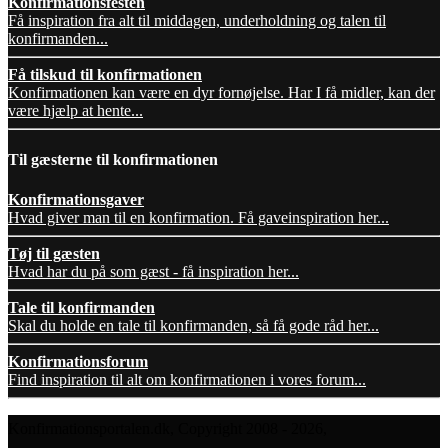
Konfirmationsfesten
Få inspiration fra alt til middagen, underholdning og talen til
konfirmanden...
Få tilskud til konfirmationen
Konfirmationen kan være en dyr fornøjelse. Har I få midler, kan der
være hjælp at hente...
Til gæsterne til konfirmationen
Konfirmationsgaver
Hvad giver man til en konfirmation. Få gaveinspiration her...
Tøj til gæsten
Hvad har du på som gæst - få inspiration her...
Tale til konfirmanden
Skal du holde en tale til konfirmanden, så få gode råd her...
Konfirmationsforum
Find inspiration til alt om konfirmationen i vores forum...
Konfirmationsportalen.dk, Copyright 2008 - 2026,