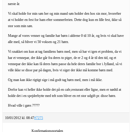
næste år.
Vi skal holde for min søn her og min mand søn holder den hos sin mor, hvorefter
at vi holder en fest for ham efter sommerferien. Dette dog kun en lille fest, ikke så
stor som min søn.
Mange af vores venner og familie har børn i aldrene 0 til 10 år, og hvis vi skal have
alle med, så bliver vi 50 voksen og 21 børn.
Vi snakket om kun at tag familiens børn med, men så har vi igen et problem, da vi
har et vennepar, der ikke går fra deres to piger, de er 2 og 4 år til den tid, og et
vennepar der ikke kan få deres børn passe da hele deres familie bor i Jylland, så vi
ville ikke se disse par på dagen, hvis vi siger der ikke må komme børn med.
Og man kan ikke rigtigt sige i må godt tag børn med, men i må ikke.
Derfor kan vi heller ikke holde det på en cafe,resturant eller ligne, men er nødtil at
holde det i en spejderhytte med telt som bliver en ret stor udgift pr. disse børn.
Hvad ville i gøre.?????
10/01/2012 kl. 08:47
#7275
Konfirmationsportalen