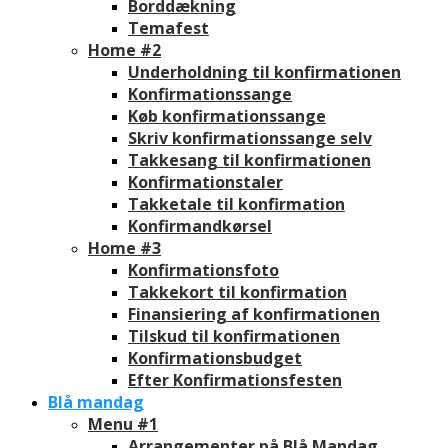
Borddækning
Temafest
Home #2
Underholdning til konfirmationen
Konfirmationssange
Køb konfirmationssange
Skriv konfirmationssange selv
Takkesang til konfirmationen
Konfirmationstaler
Takketale til konfirmation
Konfirmandkørsel
Home #3
Konfirmationsfoto
Takkekort til konfirmation
Finansiering af konfirmationen
Tilskud til konfirmationen
Konfirmationsbudget
Efter Konfirmationsfesten
Blå mandag
Menu #1
Arrangementer på Blå Mandag