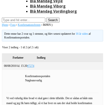
Blå Mandag Vejle
Blå Mandag Viborg
Blå Mandag Vordingborg
Hjem
›
Fora
›
Konfirmationsfesten
›
BØRN:)
Dette emne har 2 svar og 1 stemme, og blev senest opdateret for
16 år siden
af
Konfirmationsportalen
.
Viser 2 indlæg - 1 til 2 (af 2 i alt)
Forfatter
Indlæg
08/08/2010 kl. 15:20
#7274
Konfirmationsportalen
Nøgleansvarlig
Vi ved virkelig ikke hvad vi skal gøre i dette tilfælde. Det er sådan at både min
mand og jeg fik børn tidligt, så vi har hver en søn der skal holde konfirmation