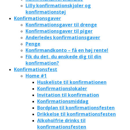
Lilly konfirmationskjoler og
konfirmationstøj
Konfirmationsgaver
Konfirmationsgaver til drenge
Konfirmationsgaver til piger
Anderledes konfirmationsgaver
Penge
Konfirmandkonto – få en høj rente!
Fik du det, du ønskede dig til din
konfirmation?
Konfirmationsfest
Home #1
Huskeliste til konfirmationen
Konfirmationslokaler
Invitation til konfirmation
Konfirmationsmiddag
Bordplan til konfirmationsfesten
Drikkelse til konfirmationsfesten
Alkoholfrie drinks til
konfirmationsfesten