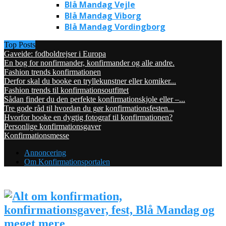
Blå Mandag Vejle
Blå Mandag Viborg
Blå Mandag Vordingborg
Top Posts
Gaveide: fodboldrejser i Europa
En bog for nonfirmander, konfirmander og alle andre.
Fashion trends konfirmationen
Derfor skal du booke en tryllekunstner eller komiker...
Fashion trends til konfirmationsoutfittet
Sådan finder du den perfekte konfirmationskjole eller –...
Tre gode råd til hvordan du gør konfirmationsfesten...
Hvorfor booke en dygtig fotograf til konfirmationen?
Personlige konfirmationsgaver
Konfirmationsmesse
Annoncering
Om Konfirmationsportalen