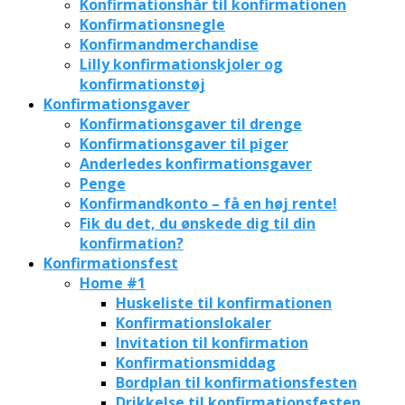
Konfirmationshår til konfirmationen
Konfirmationsnegle
Konfirmandmerchandise
Lilly konfirmationskjoler og
konfirmationstøj
Konfirmationsgaver
Konfirmationsgaver til drenge
Konfirmationsgaver til piger
Anderledes konfirmationsgaver
Penge
Konfirmandkonto – få en høj rente!
Fik du det, du ønskede dig til din
konfirmation?
Konfirmationsfest
Home #1
Huskeliste til konfirmationen
Konfirmationslokaler
Invitation til konfirmation
Konfirmationsmiddag
Bordplan til konfirmationsfesten
Drikkelse til konfirmationsfesten