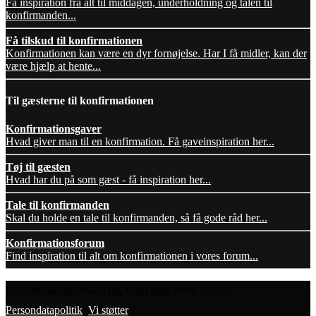
Få inspiration fra alt til middagen, underholdning og talen til
konfirmanden...
Få tilskud til konfirmationen
Konfirmationen kan være en dyr fornøjelse. Har I få midler, kan der
være hjælp at hente...
Til gæsterne til konfirmationen
Konfirmationsgaver
Hvad giver man til en konfirmation. Få gaveinspiration her...
Tøj til gæsten
Hvad har du på som gæst - få inspiration her...
Tale til konfirmanden
Skal du holde en tale til konfirmanden, så få gode råd her...
Konfirmationsforum
Find inspiration til alt om konfirmationen i vores forum...
Konfirmationsportalen.dk, Copyright 2008 - 2026,
Persondatapolitik
,
Vi støtter