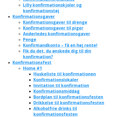
Lilly konfirmationskjoler og
konfirmationstøj
Konfirmationsgaver
Konfirmationsgaver til drenge
Konfirmationsgaver til piger
Anderledes konfirmationsgaver
Penge
Konfirmandkonto – få en høj rente!
Fik du det, du ønskede dig til din
konfirmation?
Konfirmationsfest
Home #1
Huskeliste til konfirmationen
Konfirmationslokaler
Invitation til konfirmation
Konfirmationsmiddag
Bordplan til konfirmationsfesten
Drikkelse til konfirmationsfesten
Alkoholfrie drinks til
konfirmationsfesten