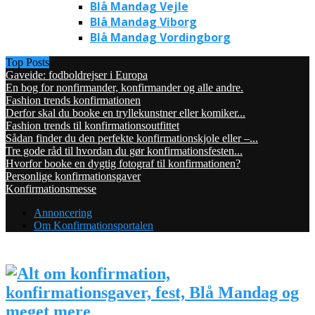
Blå Mandag Vejle
Blå Mandag Viborg
Blå Mandag Vordingborg
Top Posts
Gaveide: fodboldrejser i Europa
En bog for nonfirmander, konfirmander og alle andre.
Fashion trends konfirmationen
Derfor skal du booke en tryllekunstner eller komiker...
Fashion trends til konfirmationsoutfittet
Sådan finder du den perfekte konfirmationskjole eller –...
Tre gode råd til hvordan du gør konfirmationsfesten...
Hvorfor booke en dygtig fotograf til konfirmationen?
Personlige konfirmationsgaver
Konfirmationsmesse
Annoncering
Om Konfirmationsportalen