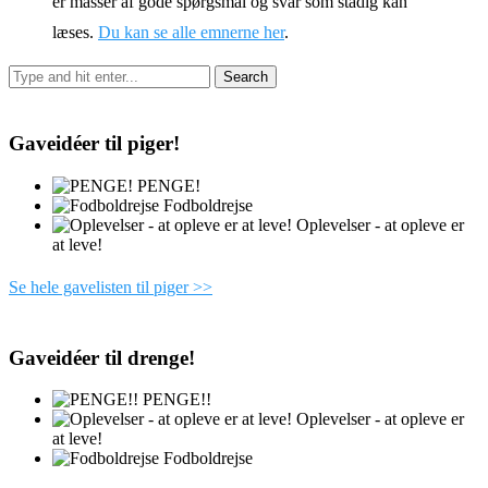
er masser af gode spørgsmål og svar som stadig kan
læses.
Du kan se alle emnerne her
.
Gaveidéer til piger!
PENGE!
Fodboldrejse
Oplevelser - at opleve er
at leve!
Se hele gavelisten til piger >>
Gaveidéer til drenge!
PENGE!!
Oplevelser - at opleve er
at leve!
Fodboldrejse