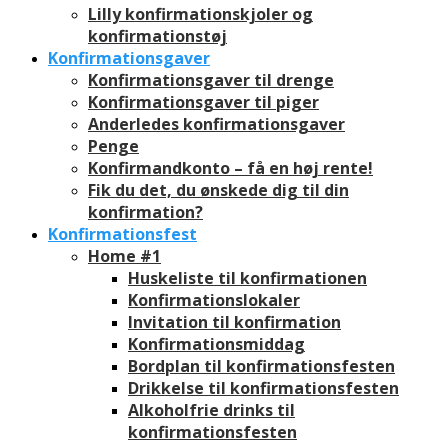
Lilly konfirmationskjoler og
konfirmationstøj
Konfirmationsgaver
Konfirmationsgaver til drenge
Konfirmationsgaver til piger
Anderledes konfirmationsgaver
Penge
Konfirmandkonto – få en høj rente!
Fik du det, du ønskede dig til din
konfirmation?
Konfirmationsfest
Home #1
Huskeliste til konfirmationen
Konfirmationslokaler
Invitation til konfirmation
Konfirmationsmiddag
Bordplan til konfirmationsfesten
Drikkelse til konfirmationsfesten
Alkoholfrie drinks til
konfirmationsfesten