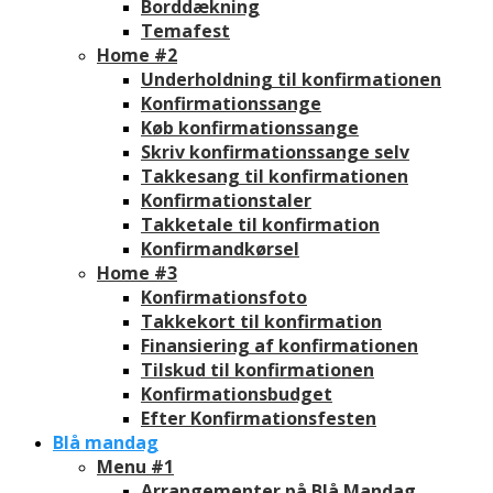
Borddækning
Temafest
Home #2
Underholdning til konfirmationen
Konfirmationssange
Køb konfirmationssange
Skriv konfirmationssange selv
Takkesang til konfirmationen
Konfirmationstaler
Takketale til konfirmation
Konfirmandkørsel
Home #3
Konfirmationsfoto
Takkekort til konfirmation
Finansiering af konfirmationen
Tilskud til konfirmationen
Konfirmationsbudget
Efter Konfirmationsfesten
Blå mandag
Menu #1
Arrangementer på Blå Mandag