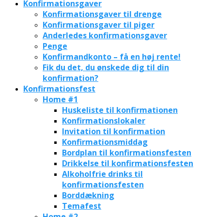
Konfirmationsgaver
Konfirmationsgaver til drenge
Konfirmationsgaver til piger
Anderledes konfirmationsgaver
Penge
Konfirmandkonto – få en høj rente!
Fik du det, du ønskede dig til din
konfirmation?
Konfirmationsfest
Home #1
Huskeliste til konfirmationen
Konfirmationslokaler
Invitation til konfirmation
Konfirmationsmiddag
Bordplan til konfirmationsfesten
Drikkelse til konfirmationsfesten
Alkoholfrie drinks til
konfirmationsfesten
Borddækning
Temafest
Home #2