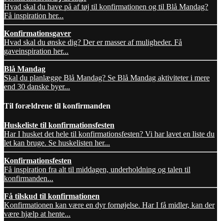
Hvad skal du have på af tøj til konfirmationen og til Blå Mandag?
Få inspiration her...
Konfirmationsgaver
Hvad skal du ønske dig? Der er masser af muligheder. Få
gaveinspiration her...
Blå Mandag
Skal du planlægge Blå Mandag? Se Blå Mandag aktiviteter i mere
end 30 danske byer...
Til forældrene til konfirmanden
Huskeliste til konfirmationsfesten
Har I husket det hele til konfirmationsfesten? Vi har lavet en liste du
let kan bruge. Se huskelisten her...
Konfirmationsfesten
Få inspiration fra alt til middagen, underholdning og talen til
konfirmanden...
Få tilskud til konfirmationen
Konfirmationen kan være en dyr fornøjelse. Har I få midler, kan der
være hjælp at hente...