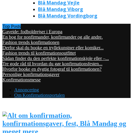
Blå Mandag Vejle
Blå Mandag Viborg
Blå Mandag Vordingborg
Top Posts
Gaveide: fodboldrejser i Europa
En bog for nonfirmander, konfirmander og alle andre.
Fashion trends konfirmationen
Derfor skal du booke en tryllekunstner eller komiker...
Fashion trends til konfirmationsoutfittet
Sådan finder du den perfekte konfirmationskjole eller –...
Tre gode råd til hvordan du gør konfirmationsfesten...
Hvorfor booke en dygtig fotograf til konfirmationen?
Personlige konfirmationsgaver
Konfirmationsmesse
Annoncering
Om Konfirmationsportalen