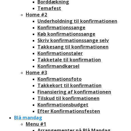
Borddækning
Temafest
Home #2
Underholdning til konfirmationen
Konfirmationssange
Køb konfirmationssange
Skriv konfirmationssange selv
Takkesang til konfirmationen
Konfirmationstaler
Takketale til konfirmation
Konfirmandkørsel
Home #3
Konfirmationsfoto
Takkekort til konfirmation
Finansiering af konfirmationen
Tilskud til konfirmationen
Konfirmationsbudget
Efter Konfirmationsfesten
Blå mandag
Menu #1
Arrangementer på Blå Mandag