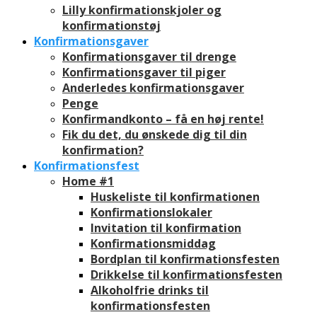
Lilly konfirmationskjoler og
konfirmationstøj
Konfirmationsgaver
Konfirmationsgaver til drenge
Konfirmationsgaver til piger
Anderledes konfirmationsgaver
Penge
Konfirmandkonto – få en høj rente!
Fik du det, du ønskede dig til din
konfirmation?
Konfirmationsfest
Home #1
Huskeliste til konfirmationen
Konfirmationslokaler
Invitation til konfirmation
Konfirmationsmiddag
Bordplan til konfirmationsfesten
Drikkelse til konfirmationsfesten
Alkoholfrie drinks til
konfirmationsfesten