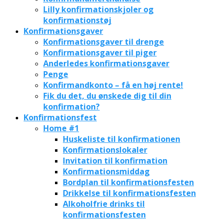
Lilly konfirmationskjoler og
konfirmationstøj
Konfirmationsgaver
Konfirmationsgaver til drenge
Konfirmationsgaver til piger
Anderledes konfirmationsgaver
Penge
Konfirmandkonto – få en høj rente!
Fik du det, du ønskede dig til din
konfirmation?
Konfirmationsfest
Home #1
Huskeliste til konfirmationen
Konfirmationslokaler
Invitation til konfirmation
Konfirmationsmiddag
Bordplan til konfirmationsfesten
Drikkelse til konfirmationsfesten
Alkoholfrie drinks til
konfirmationsfesten