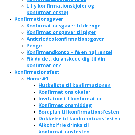
Lilly konfirmationskjoler og
konfirmationstøj
Konfirmationsgaver
Konfirmationsgaver til drenge
Konfirmationsgaver til piger
Anderledes konfirmationsgaver
Penge
Konfirmandkonto – få en høj rente!
Fik du det, du ønskede dig til din
konfirmation?
Konfirmationsfest
Home #1
Huskeliste til konfirmationen
Konfirmationslokaler
Invitation til konfirmation
Konfirmationsmiddag
Bordplan til konfirmationsfesten
Drikkelse til konfirmationsfesten
Alkoholfrie drinks til
konfirmationsfesten