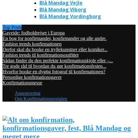
Blå Mandag Vejle
Blå Mandag Viborg
Blå Mandag Vordingborg
Top Posts
Gaveide: fodboldrejser i Europa
En bog for nonfirmander, konfirmander og alle andre.
Fashion trends konfirmationen
Derfor skal du booke en tryllekunstner eller komiker...
Fashion trends til konfirmationsoutfittet
Sådan finder du den perfekte konfirmationskjole eller –...
Tre gode råd til hvordan du gør konfirmationsfesten...
Hvorfor booke en dygtig fotograf til konfirmationen?
Personlige konfirmationsgaver
Konfirmationsmesse
Annoncering
Om Konfirmationsportalen