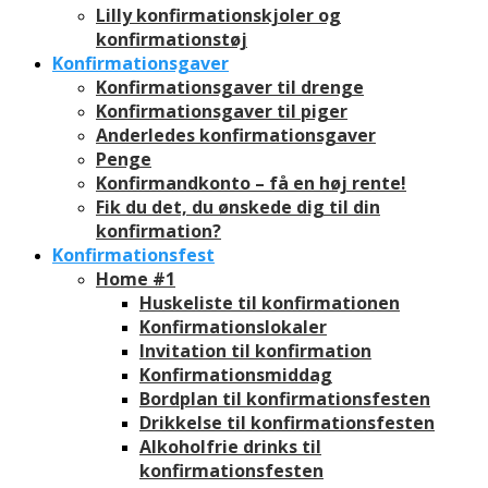
Lilly konfirmationskjoler og
konfirmationstøj
Konfirmationsgaver
Konfirmationsgaver til drenge
Konfirmationsgaver til piger
Anderledes konfirmationsgaver
Penge
Konfirmandkonto – få en høj rente!
Fik du det, du ønskede dig til din
konfirmation?
Konfirmationsfest
Home #1
Huskeliste til konfirmationen
Konfirmationslokaler
Invitation til konfirmation
Konfirmationsmiddag
Bordplan til konfirmationsfesten
Drikkelse til konfirmationsfesten
Alkoholfrie drinks til
konfirmationsfesten