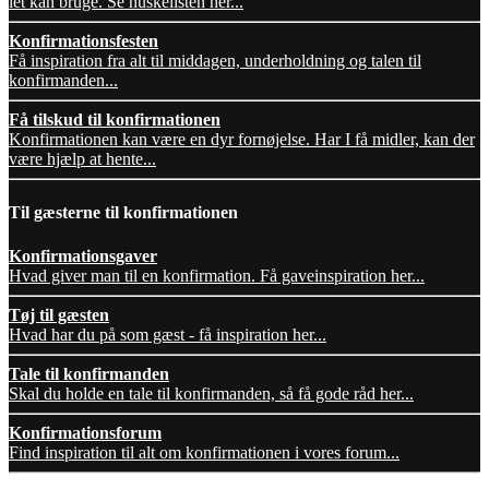
let kan bruge. Se huskelisten her...
Konfirmationsfesten
Få inspiration fra alt til middagen, underholdning og talen til
konfirmanden...
Få tilskud til konfirmationen
Konfirmationen kan være en dyr fornøjelse. Har I få midler, kan der
være hjælp at hente...
Til gæsterne til konfirmationen
Konfirmationsgaver
Hvad giver man til en konfirmation. Få gaveinspiration her...
Tøj til gæsten
Hvad har du på som gæst - få inspiration her...
Tale til konfirmanden
Skal du holde en tale til konfirmanden, så få gode råd her...
Konfirmationsforum
Find inspiration til alt om konfirmationen i vores forum...