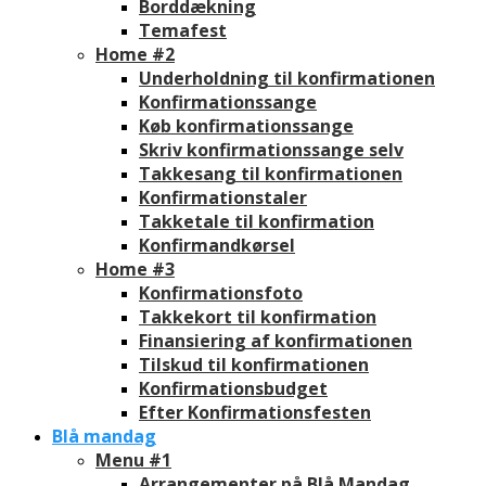
Borddækning
Temafest
Home #2
Underholdning til konfirmationen
Konfirmationssange
Køb konfirmationssange
Skriv konfirmationssange selv
Takkesang til konfirmationen
Konfirmationstaler
Takketale til konfirmation
Konfirmandkørsel
Home #3
Konfirmationsfoto
Takkekort til konfirmation
Finansiering af konfirmationen
Tilskud til konfirmationen
Konfirmationsbudget
Efter Konfirmationsfesten
Blå mandag
Menu #1
Arrangementer på Blå Mandag