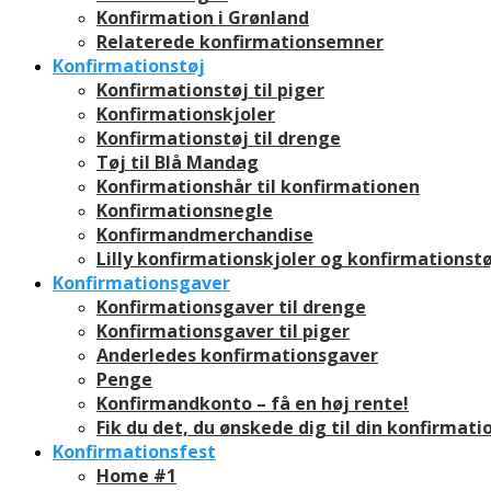
Konfirmation i Grønland
Relaterede konfirmationsemner
Konfirmationstøj
Konfirmationstøj til piger
Konfirmationskjoler
Konfirmationstøj til drenge
Tøj til Blå Mandag
Konfirmationshår til konfirmationen
Konfirmationsnegle
Konfirmandmerchandise
Lilly konfirmationskjoler og konfirmationstø
Konfirmationsgaver
Konfirmationsgaver til drenge
Konfirmationsgaver til piger
Anderledes konfirmationsgaver
Penge
Konfirmandkonto – få en høj rente!
Fik du det, du ønskede dig til din konfirmati
Konfirmationsfest
Home #1