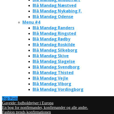
Blå Mandag Næstved
Blå Mandag Nykøbing F.
Blå Mandag Odense
Menu #4
Blå Mandag Randers
Blå Mandag Ringsted
Blå Mandag Rødby
Blå Mandag Roskilde
Blå Mandag Silkeborg
Blå Mandag Skive
Blå Mandag Slagelse
Blå Mandag Svendborg
Blå Mandag Thisted
Blå Mandag Vejle
Blå Mandag Viborg
Blå Mandag Vordingborg
Top Posts
Gaveide: fodboldrejser i Europa
En bog for nonfirmander, konfirmander og alle andre.
Fashion trends konfirmationen