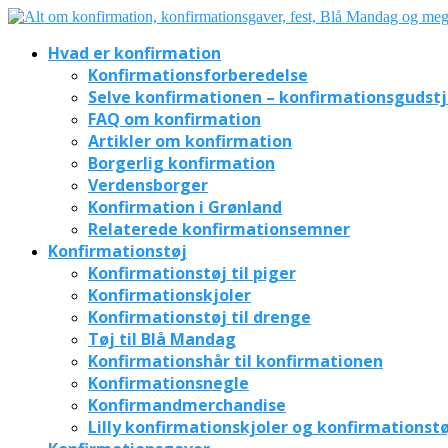
Hvad er konfirmation
Konfirmationsforberedelse
Selve konfirmationen – konfirmationsgudst
FAQ om konfirmation
Artikler om konfirmation
Borgerlig konfirmation
Verdensborger
Konfirmation i Grønland
Relaterede konfirmationsemner
Konfirmationstøj
Konfirmationstøj til piger
Konfirmationskjoler
Konfirmationstøj til drenge
Tøj til Blå Mandag
Konfirmationshår til konfirmationen
Konfirmationsnegle
Konfirmandmerchandise
Lilly konfirmationskjoler og konfirmationstø