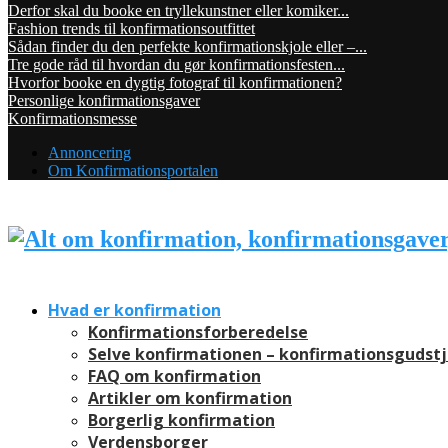
Derfor skal du booke en tryllekunstner eller komiker...
Fashion trends til konfirmationsoutfittet
Sådan finder du den perfekte konfirmationskjole eller –...
Tre gode råd til hvordan du gør konfirmationsfesten...
Hvorfor booke en dygtig fotograf til konfirmationen?
Personlige konfirmationsgaver
Konfirmationsmesse
Annoncering
Om Konfirmationsportalen
Hvad er konfirmation
Konfirmationsforberedelse
Selve konfirmationen – konfirmationsgudst
FAQ om konfirmation
Artikler om konfirmation
Borgerlig konfirmation
Verdensborger