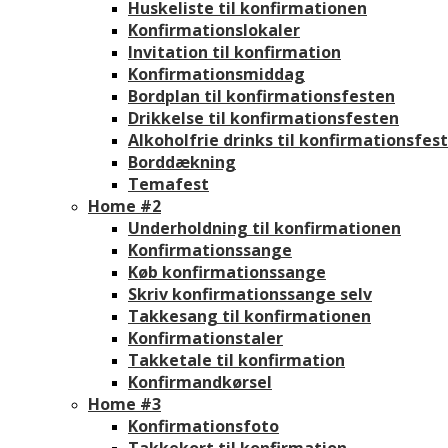
Huskeliste til konfirmationen
Konfirmationslokaler
Invitation til konfirmation
Konfirmationsmiddag
Bordplan til konfirmationsfesten
Drikkelse til konfirmationsfesten
Alkoholfrie drinks til konfirmationsfes
Borddækning
Temafest
Home #2
Underholdning til konfirmationen
Konfirmationssange
Køb konfirmationssange
Skriv konfirmationssange selv
Takkesang til konfirmationen
Konfirmationstaler
Takketale til konfirmation
Konfirmandkørsel
Home #3
Konfirmationsfoto
Takkekort til konfirmation