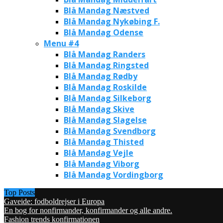
Blå Mandag Næstved
Blå Mandag Nykøbing F.
Blå Mandag Odense
Menu #4
Blå Mandag Randers
Blå Mandag Ringsted
Blå Mandag Rødby
Blå Mandag Roskilde
Blå Mandag Silkeborg
Blå Mandag Skive
Blå Mandag Slagelse
Blå Mandag Svendborg
Blå Mandag Thisted
Blå Mandag Vejle
Blå Mandag Viborg
Blå Mandag Vordingborg
Top Posts
Gaveide: fodboldrejser i Europa
En bog for nonfirmander, konfirmander og alle andre.
Fashion trends konfirmationen