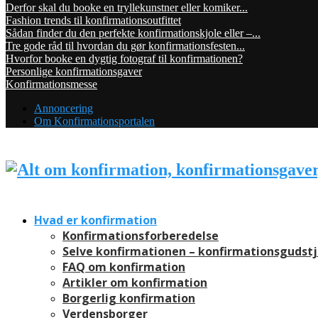
Derfor skal du booke en tryllekunstner eller komiker...
Fashion trends til konfirmationsoutfittet
Sådan finder du den perfekte konfirmationskjole eller –...
Tre gode råd til hvordan du gør konfirmationsfesten...
Hvorfor booke en dygtig fotograf til konfirmationen?
Personlige konfirmationsgaver
Konfirmationsmesse
Annoncering
Om Konfirmationsportalen
Hvad er konfirmation
Konfirmationsforberedelse
Selve konfirmationen – konfirmationsgudst
FAQ om konfirmation
Artikler om konfirmation
Borgerlig konfirmation
Verdensborger