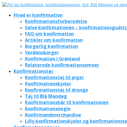
Hvad er konfirmation
Konfirmationsforberedelse
Selve konfirmationen – konfirmationsgudst
FAQ om konfirmation
Artikler om konfirmation
Borgerlig konfirmation
Verdensborger
Konfirmation i Grønland
Relaterede konfirmationsemner
Konfirmationstøj
Konfirmationstøj til piger
Konfirmationskjoler
Konfirmationstøj til drenge
Tøj til Blå Mandag
Konfirmationshår til konfirmationen
Konfirmationsnegle
Konfirmandmerchandise
Lilly konfirmationskjoler og konfirmationstø