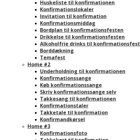
Huskeliste til konfirmationen
Konfirmationslokaler
Invitation til konfirmation
Konfirmationsmiddag
Bordplan til konfirmationsfesten
Drikkelse til konfirmationsfesten
Alkoholfrie drinks til konfirmationsfes
Borddækning
Temafest
Home #2
Underholdning til konfirmationen
Konfirmationssange
Køb konfirmationssange
Skriv konfirmationssange selv
Takkesang til konfirmationen
Konfirmationstaler
Takketale til konfirmation
Konfirmandkørsel
Home #3
Konfirmationsfoto
Takkekort til konfirmation