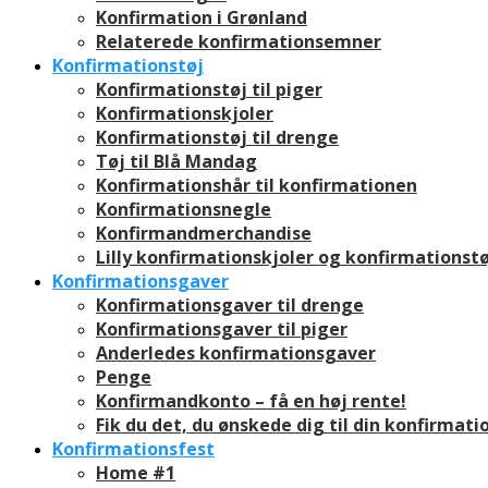
Konfirmation i Grønland
Relaterede konfirmationsemner
Konfirmationstøj
Konfirmationstøj til piger
Konfirmationskjoler
Konfirmationstøj til drenge
Tøj til Blå Mandag
Konfirmationshår til konfirmationen
Konfirmationsnegle
Konfirmandmerchandise
Lilly konfirmationskjoler og konfirmationstø
Konfirmationsgaver
Konfirmationsgaver til drenge
Konfirmationsgaver til piger
Anderledes konfirmationsgaver
Penge
Konfirmandkonto – få en høj rente!
Fik du det, du ønskede dig til din konfirmati
Konfirmationsfest
Home #1