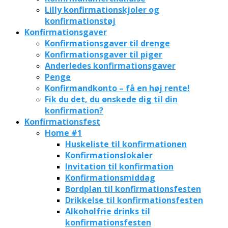
Lilly konfirmationskjoler og
konfirmationstøj
Konfirmationsgaver
Konfirmationsgaver til drenge
Konfirmationsgaver til piger
Anderledes konfirmationsgaver
Penge
Konfirmandkonto – få en høj rente!
Fik du det, du ønskede dig til din
konfirmation?
Konfirmationsfest
Home #1
Huskeliste til konfirmationen
Konfirmationslokaler
Invitation til konfirmation
Konfirmationsmiddag
Bordplan til konfirmationsfesten
Drikkelse til konfirmationsfesten
Alkoholfrie drinks til
konfirmationsfesten