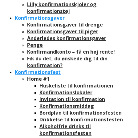
Lilly konfirmationskjoler og
konfirmationstøj
Konfirmationsgaver
Konfirmationsgaver til drenge
Konfirmationsgaver til piger
Anderledes konfirmationsgaver
Penge
Konfirmandkonto – få en høj rente!
Fik du det, du ønskede dig til din
konfirmation?
Konfirmationsfest
Home #1
Huskeliste til konfirmationen
Konfirmationslokaler
Invitation til konfirmation
Konfirmationsmiddag
Bordplan til konfirmationsfesten
Drikkelse til konfirmationsfesten
Alkoholfrie drinks til
konfirmationsfesten