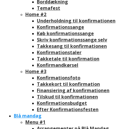
Borddækning
Temafest
Home #2
Underholdning til konfirmationen
Konfirmationssange
Køb konfirmationssange
Skriv konfirmationssange selv
Takkesang til konfirmationen
Konfirmationstaler
Takketale til konfirmation
Konfirmandkørsel
Home #3
Konfirmationsfoto
Takkekort til konfirmation
Finansiering af konfirmationen
Tilskud til konfirmationen
Konfirmationsbudget
Efter Konfirmationsfesten
Blå mandag
Menu #1
Arrangementer på Blå Mandag