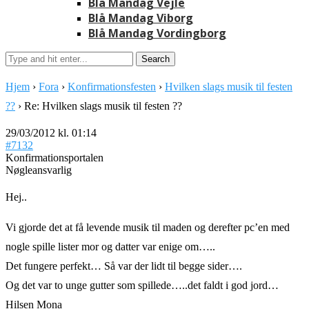
Blå Mandag Vejle
Blå Mandag Viborg
Blå Mandag Vordingborg
Hjem
›
Fora
›
Konfirmationsfesten
›
Hvilken slags musik til festen
??
›
Re: Hvilken slags musik til festen ??
29/03/2012 kl. 01:14
#7132
Konfirmationsportalen
Nøgleansvarlig
Hej..
Vi gjorde det at få levende musik til maden og derefter pc’en med
nogle spille lister mor og datter var enige om…..
Det fungere perfekt… Så var der lidt til begge sider….
Og det var to unge gutter som spillede…..det faldt i god jord…
Hilsen Mona