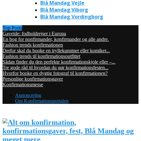
Blå Mandag Vejle
Blå Mandag Viborg
Blå Mandag Vordingborg
Top Posts
Gaveide: fodboldrejser i Europa
En bog for nonfirmander, konfirmander og alle andre.
Fashion trends konfirmationen
Derfor skal du booke en tryllekunstner eller komiker...
Fashion trends til konfirmationsoutfittet
Sådan finder du den perfekte konfirmationskjole eller –...
Tre gode råd til hvordan du gør konfirmationsfesten...
Hvorfor booke en dygtig fotograf til konfirmationen?
Personlige konfirmationsgaver
Konfirmationsmesse
Annoncering
Om Konfirmationsportalen