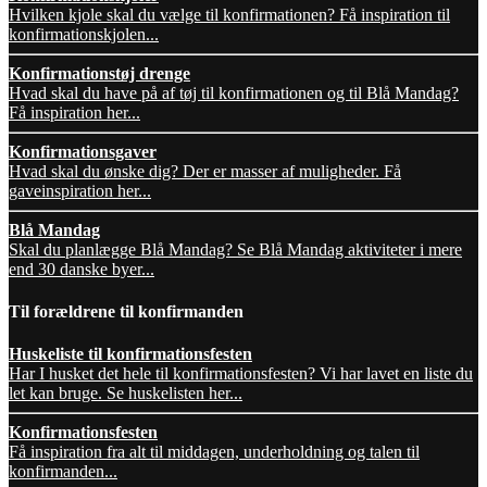
Hvilken kjole skal du vælge til konfirmationen? Få inspiration til
konfirmationskjolen...
Konfirmationstøj drenge
Hvad skal du have på af tøj til konfirmationen og til Blå Mandag?
Få inspiration her...
Konfirmationsgaver
Hvad skal du ønske dig? Der er masser af muligheder. Få
gaveinspiration her...
Blå Mandag
Skal du planlægge Blå Mandag? Se Blå Mandag aktiviteter i mere
end 30 danske byer...
Til forældrene til konfirmanden
Huskeliste til konfirmationsfesten
Har I husket det hele til konfirmationsfesten? Vi har lavet en liste du
let kan bruge. Se huskelisten her...
Konfirmationsfesten
Få inspiration fra alt til middagen, underholdning og talen til
konfirmanden...