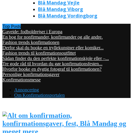
Blå Mandag Vejle
Blå Mandag Viborg
Blå Mandag Vordingborg
Top Posts
Gaveide: fodboldrejser i Europa
En bog for nonfirmander, konfirmander og alle andre.
Fashion trends konfirmationen
Derfor skal du booke en tryllekunstner eller komiker...
Fashion trends til konfirmationsoutfittet
Sådan finder du den perfekte konfirmationskjole eller –...
Tre gode råd til hvordan du gør konfirmationsfesten...
Hvorfor booke en dygtig fotograf til konfirmationen?
Personlige konfirmationsgaver
Konfirmationsmesse
Annoncering
Om Konfirmationsportalen