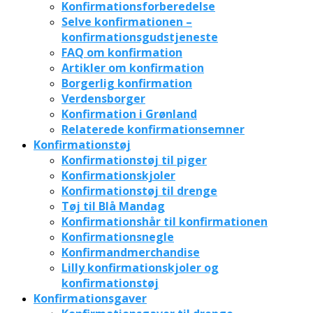
Konfirmationsforberedelse
Selve konfirmationen –
konfirmationsgudstjeneste
FAQ om konfirmation
Artikler om konfirmation
Borgerlig konfirmation
Verdensborger
Konfirmation i Grønland
Relaterede konfirmationsemner
Konfirmationstøj
Konfirmationstøj til piger
Konfirmationskjoler
Konfirmationstøj til drenge
Tøj til Blå Mandag
Konfirmationshår til konfirmationen
Konfirmationsnegle
Konfirmandmerchandise
Lilly konfirmationskjoler og
konfirmationstøj
Konfirmationsgaver