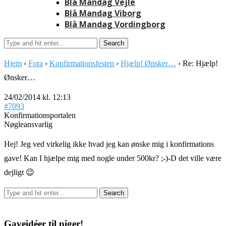
Blå Mandag Vejle
Blå Mandag Viborg
Blå Mandag Vordingborg
Hjem
›
Fora
›
Konfirmationsfesten
›
Hjælp! Ønsker…
›
Re: Hjælp!
Ønsker…
24/02/2014 kl. 12:13
#7093
Konfirmationsportalen
Nøgleansvarlig
Hej! Jeg ved virkelig ikke hvad jeg kan ønske mig i konfirmations
gave! Kan I hjælpe mig med nogle under 500kr? ;-)-D det ville være
dejligt 😉
Gaveidéer til piger!