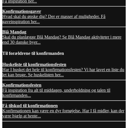
Få inspiration her...
Konfirmationsgaver
Hvad skal du ønske dig? Der er masser af muligheder. Få
gaveinspiration her...
Blå Mandag
Skal du planlægge Blå Mandag? Se Blå Mandag aktiviteter i mere
end 30 danske byer...
Til forældrene til konfirmanden
Huskeliste til konfirmationsfesten
Har I husket det hele til konfirmationsfesten? Vi har lavet en liste du
let kan bruge. Se huskelisten her...
Konfirmationsfesten
Få inspiration fra alt til middagen, underholdning og talen til
konfirmanden...
Få tilskud til konfirmationen
Konfirmationen kan være en dyr fornøjelse. Har I få midler, kan der
være hjælp at hente...