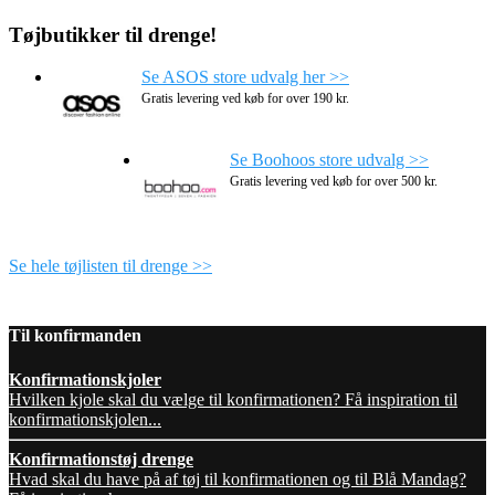
Tøjbutikker til drenge!
Se ASOS store udvalg her >>
Gratis levering ved køb for over 190 kr.
Se Boohoos store udvalg >>
Gratis levering ved køb for over 500 kr.
Se hele tøjlisten til drenge >>
Til konfirmanden
Konfirmationskjoler
Hvilken kjole skal du vælge til konfirmationen? Få inspiration til
konfirmationskjolen...
Konfirmationstøj drenge
Hvad skal du have på af tøj til konfirmationen og til Blå Mandag?