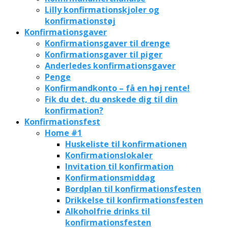
Lilly konfirmationskjoler og
konfirmationstøj
Konfirmationsgaver
Konfirmationsgaver til drenge
Konfirmationsgaver til piger
Anderledes konfirmationsgaver
Penge
Konfirmandkonto – få en høj rente!
Fik du det, du ønskede dig til din
konfirmation?
Konfirmationsfest
Home #1
Huskeliste til konfirmationen
Konfirmationslokaler
Invitation til konfirmation
Konfirmationsmiddag
Bordplan til konfirmationsfesten
Drikkelse til konfirmationsfesten
Alkoholfrie drinks til
konfirmationsfesten