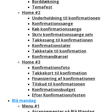
Borddækning
Temafest
Home #2
Underholdning til konfirmationen
Konfirmationssange
Køb konfirmationssange
Skriv konfirmationssange selv
Takkesang til konfirmationen
Konfirmationstaler
Takketale til konfirmation
Konfirmandkørsel
Home #3
Konfirmationsfoto
Takkekort til konfirmation
Finansiering af konfirmationen
Tilskud til konfirmationen
Konfirmationsbudget
Efter Konfirmationsfesten
Blå mandag
Menu #1
Arrangementer på Blå Mandag