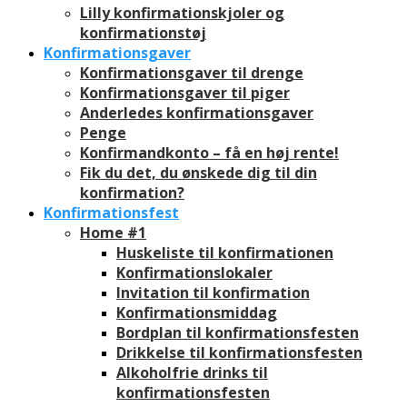
Lilly konfirmationskjoler og
konfirmationstøj
Konfirmationsgaver
Konfirmationsgaver til drenge
Konfirmationsgaver til piger
Anderledes konfirmationsgaver
Penge
Konfirmandkonto – få en høj rente!
Fik du det, du ønskede dig til din
konfirmation?
Konfirmationsfest
Home #1
Huskeliste til konfirmationen
Konfirmationslokaler
Invitation til konfirmation
Konfirmationsmiddag
Bordplan til konfirmationsfesten
Drikkelse til konfirmationsfesten
Alkoholfrie drinks til
konfirmationsfesten