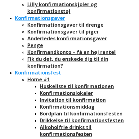
Lilly konfirmationskjoler og
konfirmationstøj
Konfirmationsgaver
Konfirmationsgaver til drenge
Konfirmationsgaver til piger
Anderledes konfirmationsgaver
Penge
Konfirmandkonto – få en høj rente!
Fik du det, du ønskede dig til din
konfirmation?
Konfirmationsfest
Home #1
Huskeliste til konfirmationen
Konfirmationslokaler
Invitation til konfirmation
Konfirmationsmiddag
Bordplan til konfirmationsfesten
Drikkelse til konfirmationsfesten
Alkoholfrie drinks til
konfirmationsfesten