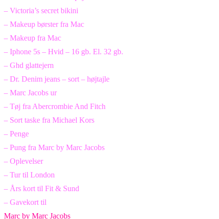
– Victoria’s secret bikini
– Makeup børster fra Mac
– Makeup fra Mac
– Iphone 5s – Hvid – 16 gb. El. 32 gb.
– Ghd glattejern
– Dr. Denim jeans – sort – højtajle
– Marc Jacobs ur
– Tøj fra Abercrombie And Fitch
– Sort taske fra Michael Kors
– Penge
– Pung fra Marc by Marc Jacobs
– Oplevelser
– Tur til London
– Års kort til Fit & Sund
– Gavekort til
Marc by Marc Jacobs