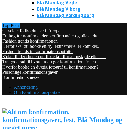
Blå Mandag Vejle
Blå Mandag Viborg
Blå Mandag Vordingborg
Top Posts
Gaveide: fodboldrejser i Europa
En bog for nonfirmander, konfirmander og alle andre.
Fashion trends konfirmationen
Derfor skal du booke en tryllekunstner eller komiker...
Fashion trends til konfirmationsoutfittet
Sådan finder du den perfekte konfirmationskjole eller –...
Tre gode råd til hvordan du gør konfirmationsfesten...
Hvorfor booke en dygtig fotograf til konfirmationen?
Personlige konfirmationsgaver
Konfirmationsmesse
Annoncering
Om Konfirmationsportalen