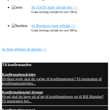
Se ASOS store udvalg her >>
Gratis levering ved køb for over 190 kr.
Se Boohoos store udvalg >>
Gratis levering ved køb for over 500 kr.
Se hele tøjlisten til drenge >>
Til konfirmanden
Konfirmationskjoler
Hvilken kjole skal du vælge til konfirmationen? Få inspiration til
konfirmationskjolen...
Konfirmationstøj drenge
Hvad skal du have på af tøj til konfirmationen og til Blå Mandag?
Få inspiration her...
Konfirmationsgaver