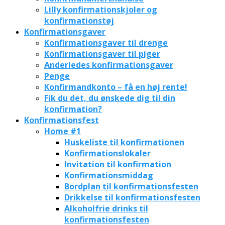
Lilly konfirmationskjoler og
konfirmationstøj
Konfirmationsgaver
Konfirmationsgaver til drenge
Konfirmationsgaver til piger
Anderledes konfirmationsgaver
Penge
Konfirmandkonto – få en høj rente!
Fik du det, du ønskede dig til din
konfirmation?
Konfirmationsfest
Home #1
Huskeliste til konfirmationen
Konfirmationslokaler
Invitation til konfirmation
Konfirmationsmiddag
Bordplan til konfirmationsfesten
Drikkelse til konfirmationsfesten
Alkoholfrie drinks til
konfirmationsfesten