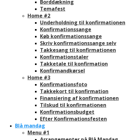
Borddækning
Temafest
Home #2
Underholdning til konfirmationen
Konfirmationssange
Køb konfirmationssange
Skriv konfirmationssange selv
Takkesang til konfirmationen
Konfirmationstaler
Takketale til konfirmation
Konfirmandkørsel
Home #3
Konfirmationsfoto
Takkekort til konfirmation
Finansiering af konfirmationen
Tilskud til konfirmationen
Konfirmationsbudget
Efter Konfirmationsfesten
Blå mandag
Menu #1
Arrangementer på Blå Mandag