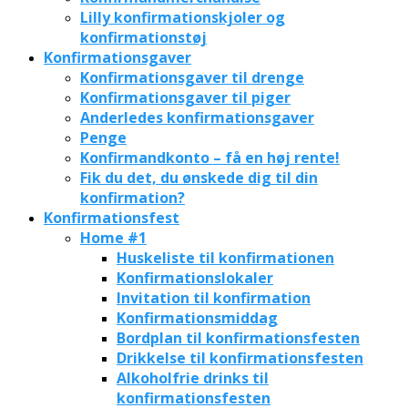
Lilly konfirmationskjoler og
konfirmationstøj
Konfirmationsgaver
Konfirmationsgaver til drenge
Konfirmationsgaver til piger
Anderledes konfirmationsgaver
Penge
Konfirmandkonto – få en høj rente!
Fik du det, du ønskede dig til din
konfirmation?
Konfirmationsfest
Home #1
Huskeliste til konfirmationen
Konfirmationslokaler
Invitation til konfirmation
Konfirmationsmiddag
Bordplan til konfirmationsfesten
Drikkelse til konfirmationsfesten
Alkoholfrie drinks til
konfirmationsfesten