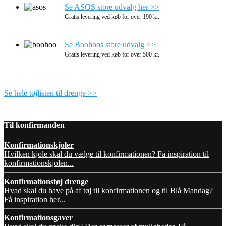
Se ASOS store udvalg her >>
Gratis levering ved køb for over 190 kr.
Se Boohoos store udvalg >>
Gratis levering ved køb for over 500 kr.
Se hele tøjlisten til drenge >>
Til konfirmanden
Konfirmationskjoler
Hvilken kjole skal du vælge til konfirmationen? Få inspiration til
konfirmationskjolen...
Konfirmationstøj drenge
Hvad skal du have på af tøj til konfirmationen og til Blå Mandag?
Få inspiration her...
Konfirmationsgaver