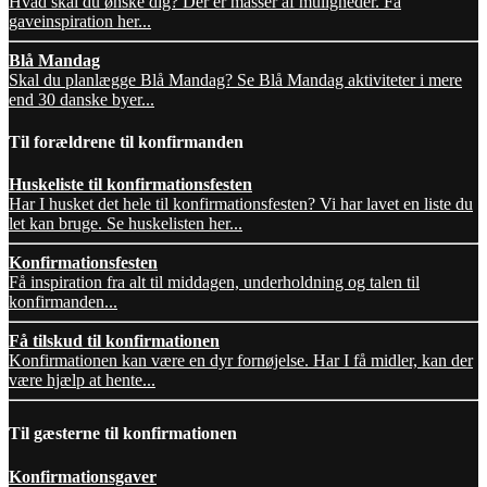
Hvad skal du ønske dig? Der er masser af muligheder. Få
gaveinspiration her...
Blå Mandag
Skal du planlægge Blå Mandag? Se Blå Mandag aktiviteter i mere
end 30 danske byer...
Til forældrene til konfirmanden
Huskeliste til konfirmationsfesten
Har I husket det hele til konfirmationsfesten? Vi har lavet en liste du
let kan bruge. Se huskelisten her...
Konfirmationsfesten
Få inspiration fra alt til middagen, underholdning og talen til
konfirmanden...
Få tilskud til konfirmationen
Konfirmationen kan være en dyr fornøjelse. Har I få midler, kan der
være hjælp at hente...
Til gæsterne til konfirmationen
Konfirmationsgaver