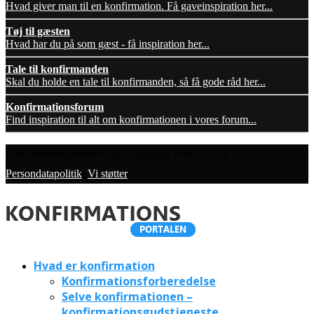
Hvad giver man til en konfirmation. Få gaveinspiration her...
Tøj til gæsten
Hvad har du på som gæst - få inspiration her...
Tale til konfirmanden
Skal du holde en tale til konfirmanden, så få gode råd her...
Konfirmationsforum
Find inspiration til alt om konfirmationen i vores forum...
Konfirmationsportalen.dk, Copyright 2008 - 2026,
Persondatapolitik
,
Vi støtter
Hvad er konfirmation
Konfirmationsforberedelse
Selve konfirmationen –
konfirmationsgudstjeneste