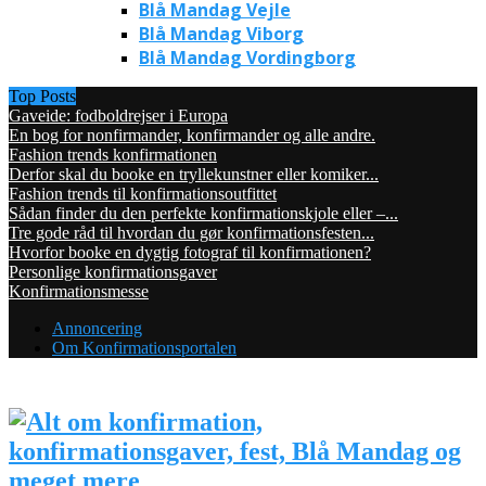
Blå Mandag Vejle
Blå Mandag Viborg
Blå Mandag Vordingborg
Top Posts
Gaveide: fodboldrejser i Europa
En bog for nonfirmander, konfirmander og alle andre.
Fashion trends konfirmationen
Derfor skal du booke en tryllekunstner eller komiker...
Fashion trends til konfirmationsoutfittet
Sådan finder du den perfekte konfirmationskjole eller –...
Tre gode råd til hvordan du gør konfirmationsfesten...
Hvorfor booke en dygtig fotograf til konfirmationen?
Personlige konfirmationsgaver
Konfirmationsmesse
Annoncering
Om Konfirmationsportalen