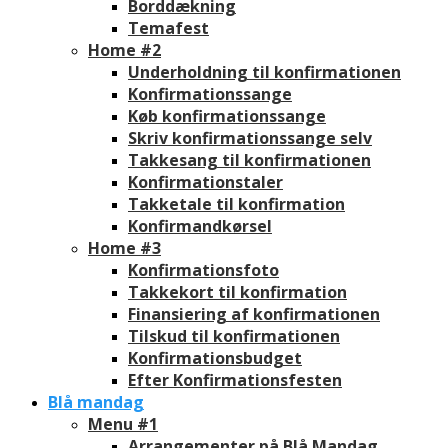
Borddækning
Temafest
Home #2
Underholdning til konfirmationen
Konfirmationssange
Køb konfirmationssange
Skriv konfirmationssange selv
Takkesang til konfirmationen
Konfirmationstaler
Takketale til konfirmation
Konfirmandkørsel
Home #3
Konfirmationsfoto
Takkekort til konfirmation
Finansiering af konfirmationen
Tilskud til konfirmationen
Konfirmationsbudget
Efter Konfirmationsfesten
Blå mandag
Menu #1
Arrangementer på Blå Mandag