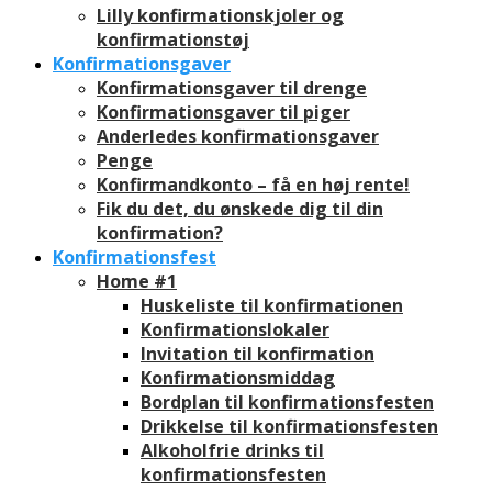
Lilly konfirmationskjoler og
konfirmationstøj
Konfirmationsgaver
Konfirmationsgaver til drenge
Konfirmationsgaver til piger
Anderledes konfirmationsgaver
Penge
Konfirmandkonto – få en høj rente!
Fik du det, du ønskede dig til din
konfirmation?
Konfirmationsfest
Home #1
Huskeliste til konfirmationen
Konfirmationslokaler
Invitation til konfirmation
Konfirmationsmiddag
Bordplan til konfirmationsfesten
Drikkelse til konfirmationsfesten
Alkoholfrie drinks til
konfirmationsfesten