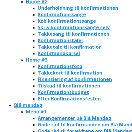
Home #2
Underholdning til konfirmationen
Konfirmationssange
Køb konfirmationssange
Skriv konfirmationssange selv
Takkesang til konfirmationen
Konfirmationstaler
Takketale til konfirmation
Konfirmandkørsel
Home #3
Konfirmationsfoto
Takkekort til konfirmation
Finansiering af konfirmationen
Tilskud til konfirmationen
Konfirmationsbudget
Efter Konfirmationsfesten
Blå mandag
Menu #1
Arrangementer på Blå Mandag
Gode råd til konfirmanden om Blå Man
Gode råd til forældrene om Blå Mandag