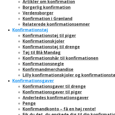
Artikler om konfirmation
Borgerlig konfirmation
Verdensborger
Konfirmation i Grønland
Relaterede konfirmationsemner
Konfirmationstøj
Konfirmationstøj til piger
Konfirmationskjoler
Konfirmationstøj til drenge
Tøj til Blå Mandag
Konfirmationshår til konfirmationen
Konfirmationsnegle
Konfirmandmerchandise
Lilly konfirmationskjoler og konfirmationstø
Konfirmationsgaver
Konfirmationsgaver til drenge
Konfirmationsgaver til piger
Anderledes konfirmationsgaver
Penge
Konfirmandkonto – få en høj rente!
Fik du det, du ønskede dig til din konfirmati