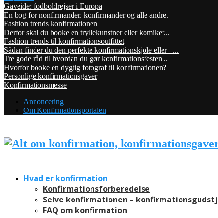
Gaveide: fodboldrejser i Europa
En bog for nonfirmander, konfirmander og alle andre.
Fashion trends konfirmationen
Derfor skal du booke en tryllekunstner eller komiker...
Fashion trends til konfirmationsoutfittet
Sådan finder du den perfekte konfirmationskjole eller –...
Tre gode råd til hvordan du gør konfirmationsfesten...
Hvorfor booke en dygtig fotograf til konfirmationen?
Personlige konfirmationsgaver
Konfirmationsmesse
Annoncering
Om Konfirmationsportalen
Hvad er konfirmation
Konfirmationsforberedelse
Selve konfirmationen – konfirmationsgudst
FAQ om konfirmation