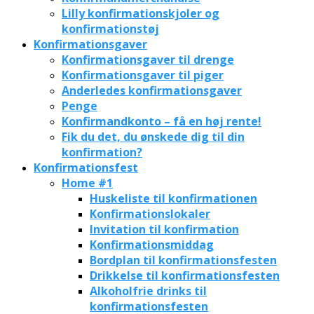
Lilly konfirmationskjoler og
konfirmationstøj
Konfirmationsgaver
Konfirmationsgaver til drenge
Konfirmationsgaver til piger
Anderledes konfirmationsgaver
Penge
Konfirmandkonto – få en høj rente!
Fik du det, du ønskede dig til din
konfirmation?
Konfirmationsfest
Home #1
Huskeliste til konfirmationen
Konfirmationslokaler
Invitation til konfirmation
Konfirmationsmiddag
Bordplan til konfirmationsfesten
Drikkelse til konfirmationsfesten
Alkoholfrie drinks til
konfirmationsfesten