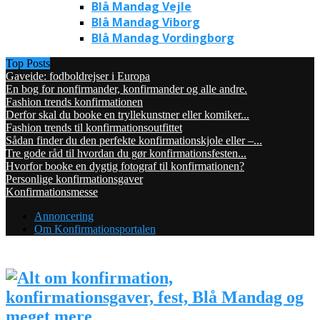
Blå Mandag Vejle
Blå Mandag Viborg
Blå Mandag Vordingborg
Top Posts
Gaveide: fodboldrejser i Europa
En bog for nonfirmander, konfirmander og alle andre.
Fashion trends konfirmationen
Derfor skal du booke en tryllekunstner eller komiker...
Fashion trends til konfirmationsoutfittet
Sådan finder du den perfekte konfirmationskjole eller –...
Tre gode råd til hvordan du gør konfirmationsfesten...
Hvorfor booke en dygtig fotograf til konfirmationen?
Personlige konfirmationsgaver
Konfirmationsmesse
Annoncering
Om Konfirmationsportalen