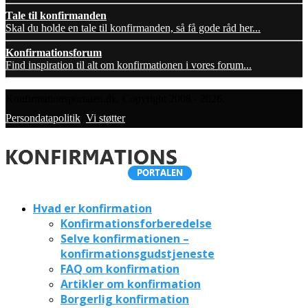
Tale til konfirmanden
Skal du holde en tale til konfirmanden, så få gode råd her...
Konfirmationsforum
Find inspiration til alt om konfirmationen i vores forum...
Konfirmationsportalen.dk, Copyright 2008 - 2026,
Persondatapolitik
,
Vi støtter
Hvad er konfirmation
Konfirmationsforberedelse
Selve konfirmationen –
konfirmationsgudstjeneste
FAQ om konfirmation
Artikler om konfirmation
Borgerlig konfirmation