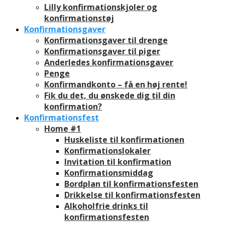
Lilly konfirmationskjoler og
konfirmationstøj
Konfirmationsgaver
Konfirmationsgaver til drenge
Konfirmationsgaver til piger
Anderledes konfirmationsgaver
Penge
Konfirmandkonto – få en høj rente!
Fik du det, du ønskede dig til din
konfirmation?
Konfirmationsfest
Home #1
Huskeliste til konfirmationen
Konfirmationslokaler
Invitation til konfirmation
Konfirmationsmiddag
Bordplan til konfirmationsfesten
Drikkelse til konfirmationsfesten
Alkoholfrie drinks til
konfirmationsfesten