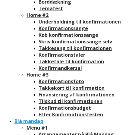
Borddækning
Temafest
Home #2
Underholdning til konfirmationen
Konfirmationssange
Køb konfirmationssange
Skriv konfirmationssange selv
Takkesang til konfirmationen
Konfirmationstaler
Takketale til konfirmation
Konfirmandkørsel
Home #3
Konfirmationsfoto
Takkekort til konfirmation
Finansiering af konfirmationen
Tilskud til konfirmationen
Konfirmationsbudget
Efter Konfirmationsfesten
Blå mandag
Menu #1
Arrangementer på Blå Mandag