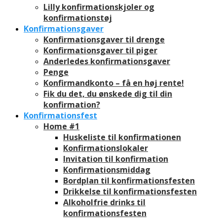
Lilly konfirmationskjoler og
konfirmationstøj
Konfirmationsgaver
Konfirmationsgaver til drenge
Konfirmationsgaver til piger
Anderledes konfirmationsgaver
Penge
Konfirmandkonto – få en høj rente!
Fik du det, du ønskede dig til din
konfirmation?
Konfirmationsfest
Home #1
Huskeliste til konfirmationen
Konfirmationslokaler
Invitation til konfirmation
Konfirmationsmiddag
Bordplan til konfirmationsfesten
Drikkelse til konfirmationsfesten
Alkoholfrie drinks til
konfirmationsfesten