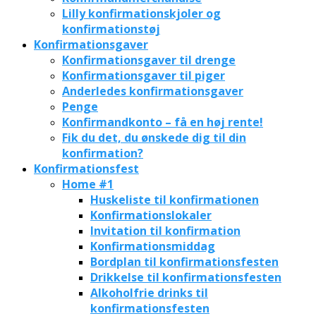
Lilly konfirmationskjoler og
konfirmationstøj
Konfirmationsgaver
Konfirmationsgaver til drenge
Konfirmationsgaver til piger
Anderledes konfirmationsgaver
Penge
Konfirmandkonto – få en høj rente!
Fik du det, du ønskede dig til din
konfirmation?
Konfirmationsfest
Home #1
Huskeliste til konfirmationen
Konfirmationslokaler
Invitation til konfirmation
Konfirmationsmiddag
Bordplan til konfirmationsfesten
Drikkelse til konfirmationsfesten
Alkoholfrie drinks til
konfirmationsfesten