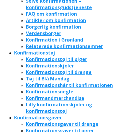
Selve konfirmationen –
konfirmationsgudstjeneste
FAQ om konfirmation
Artikler om konfirmation
Borgerlig konfirmation
Verdensborger
Konfirmation i Grønland
Relaterede konfirmationsemner
Konfirmationstøj
Konfirmationstøj til piger
Konfirmationskjoler
Konfirmationstøj til drenge
Tøj til Blå Mandag
Konfirmationshår til konfirmationen
Konfirmationsnegle
Konfirmandmerchandise
Lilly konfirmationskjoler og
konfirmationstøj
Konfirmationsgaver
Konfirmationsgaver til drenge
Konfirmationsgaver til piger