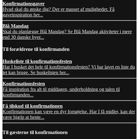
Konfirmationsgaver
Hvad skal du ønske dig? Der er masser af muligheder. Få
gaveinspiration her...
Blå Mandag
Skal du planlægge Blå Mandag? Se Blå Mandag aktiviteter i mere
end 30 danske byer...
Til forældrene til konfirmanden
Huskeliste til konfirmationsfesten
Har I husket det hele til konfirmationsfesten? Vi har lavet en liste du
let kan bruge. Se huskelisten her...
Konfirmationsfesten
Få inspiration fra alt til middagen, underholdning og talen til
konfirmanden...
Få tilskud til konfirmationen
Konfirmationen kan være en dyr fornøjelse. Har I få midler, kan der
være hjælp at hente...
Til gæsterne til konfirmationen