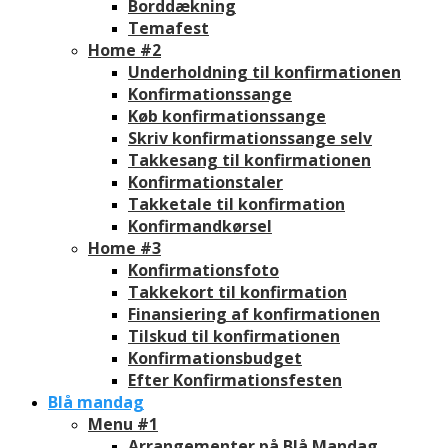
Borddækning
Temafest
Home #2
Underholdning til konfirmationen
Konfirmationssange
Køb konfirmationssange
Skriv konfirmationssange selv
Takkesang til konfirmationen
Konfirmationstaler
Takketale til konfirmation
Konfirmandkørsel
Home #3
Konfirmationsfoto
Takkekort til konfirmation
Finansiering af konfirmationen
Tilskud til konfirmationen
Konfirmationsbudget
Efter Konfirmationsfesten
Blå mandag
Menu #1
Arrangementer på Blå Mandag