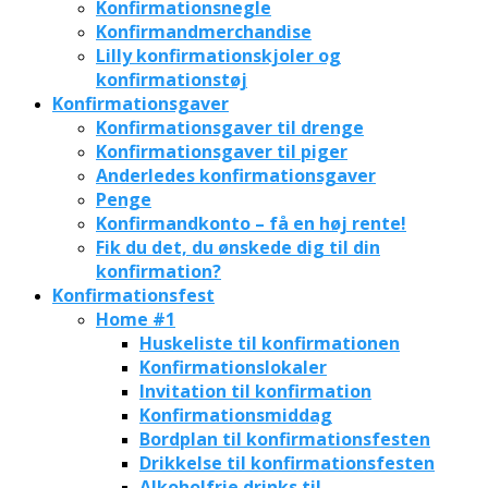
Konfirmationsnegle
Konfirmandmerchandise
Lilly konfirmationskjoler og
konfirmationstøj
Konfirmationsgaver
Konfirmationsgaver til drenge
Konfirmationsgaver til piger
Anderledes konfirmationsgaver
Penge
Konfirmandkonto – få en høj rente!
Fik du det, du ønskede dig til din
konfirmation?
Konfirmationsfest
Home #1
Huskeliste til konfirmationen
Konfirmationslokaler
Invitation til konfirmation
Konfirmationsmiddag
Bordplan til konfirmationsfesten
Drikkelse til konfirmationsfesten
Alkoholfrie drinks til