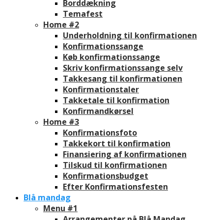
Borddækning
Temafest
Home #2
Underholdning til konfirmationen
Konfirmationssange
Køb konfirmationssange
Skriv konfirmationssange selv
Takkesang til konfirmationen
Konfirmationstaler
Takketale til konfirmation
Konfirmandkørsel
Home #3
Konfirmationsfoto
Takkekort til konfirmation
Finansiering af konfirmationen
Tilskud til konfirmationen
Konfirmationsbudget
Efter Konfirmationsfesten
Blå mandag
Menu #1
Arrangementer på Blå Mandag