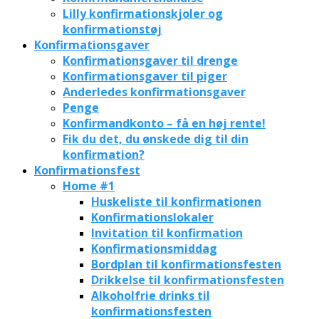
Lilly konfirmationskjoler og
konfirmationstøj
Konfirmationsgaver
Konfirmationsgaver til drenge
Konfirmationsgaver til piger
Anderledes konfirmationsgaver
Penge
Konfirmandkonto – få en høj rente!
Fik du det, du ønskede dig til din
konfirmation?
Konfirmationsfest
Home #1
Huskeliste til konfirmationen
Konfirmationslokaler
Invitation til konfirmation
Konfirmationsmiddag
Bordplan til konfirmationsfesten
Drikkelse til konfirmationsfesten
Alkoholfrie drinks til
konfirmationsfesten