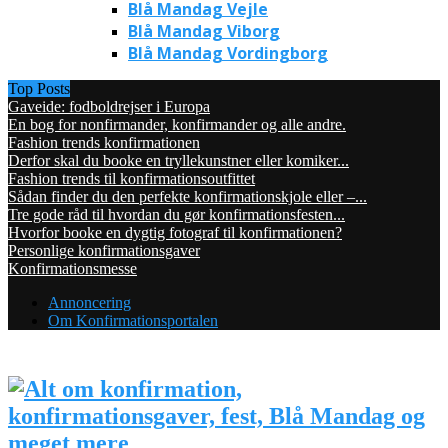
Blå Mandag Vejle
Blå Mandag Viborg
Blå Mandag Vordingborg
Top Posts
Gaveide: fodboldrejser i Europa
En bog for nonfirmander, konfirmander og alle andre.
Fashion trends konfirmationen
Derfor skal du booke en tryllekunstner eller komiker...
Fashion trends til konfirmationsoutfittet
Sådan finder du den perfekte konfirmationskjole eller –...
Tre gode råd til hvordan du gør konfirmationsfesten...
Hvorfor booke en dygtig fotograf til konfirmationen?
Personlige konfirmationsgaver
Konfirmationsmesse
Annoncering
Om Konfirmationsportalen