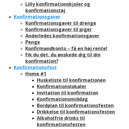
Lilly konfirmationskjoler og
konfirmationstøj
Konfirmationsgaver
Konfirmationsgaver til drenge
Konfirmationsgaver til piger
Anderledes konfirmationsgaver
Penge
Konfirmandkonto – få en høj rente!
Fik du det, du ønskede dig til din
konfirmation?
Konfirmationsfest
Home #1
Huskeliste til konfirmationen
Konfirmationslokaler
Invitation til konfirmation
Konfirmationsmiddag
Bordplan til konfirmationsfesten
Drikkelse til konfirmationsfesten
Alkoholfrie drinks til
konfirmationsfesten