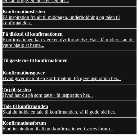
let kan bruge. Se huskelisten her...
Konfirmationsfesten
Få inspiration fra alt til middagen, underholdning og talen til
konfirmanden...
Få tilskud til konfirmationen
Konfirmationen kan være en dyr fornøjelse. Har I få midler, kan der
være hjælp at hente...
Til gæsterne til konfirmationen
Konfirmationsgaver
Hvad giver man til en konfirmation. Få gaveinspiration her...
Tøj til gæsten
Hvad har du på som gæst - få inspiration her...
Tale til konfirmanden
Skal du holde en tale til konfirmanden, så få gode råd her...
Konfirmationsforum
Find inspiration til alt om konfirmationen i vores forum...