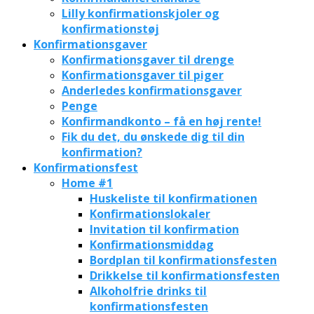
Lilly konfirmationskjoler og
konfirmationstøj
Konfirmationsgaver
Konfirmationsgaver til drenge
Konfirmationsgaver til piger
Anderledes konfirmationsgaver
Penge
Konfirmandkonto – få en høj rente!
Fik du det, du ønskede dig til din
konfirmation?
Konfirmationsfest
Home #1
Huskeliste til konfirmationen
Konfirmationslokaler
Invitation til konfirmation
Konfirmationsmiddag
Bordplan til konfirmationsfesten
Drikkelse til konfirmationsfesten
Alkoholfrie drinks til
konfirmationsfesten