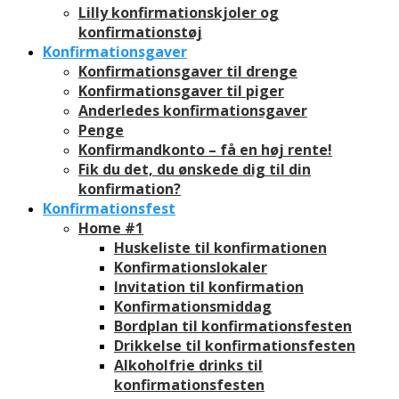
Lilly konfirmationskjoler og
konfirmationstøj
Konfirmationsgaver
Konfirmationsgaver til drenge
Konfirmationsgaver til piger
Anderledes konfirmationsgaver
Penge
Konfirmandkonto – få en høj rente!
Fik du det, du ønskede dig til din
konfirmation?
Konfirmationsfest
Home #1
Huskeliste til konfirmationen
Konfirmationslokaler
Invitation til konfirmation
Konfirmationsmiddag
Bordplan til konfirmationsfesten
Drikkelse til konfirmationsfesten
Alkoholfrie drinks til
konfirmationsfesten