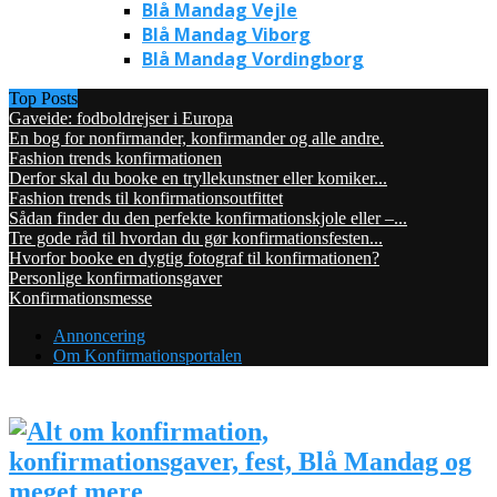
Blå Mandag Vejle
Blå Mandag Viborg
Blå Mandag Vordingborg
Top Posts
Gaveide: fodboldrejser i Europa
En bog for nonfirmander, konfirmander og alle andre.
Fashion trends konfirmationen
Derfor skal du booke en tryllekunstner eller komiker...
Fashion trends til konfirmationsoutfittet
Sådan finder du den perfekte konfirmationskjole eller –...
Tre gode råd til hvordan du gør konfirmationsfesten...
Hvorfor booke en dygtig fotograf til konfirmationen?
Personlige konfirmationsgaver
Konfirmationsmesse
Annoncering
Om Konfirmationsportalen