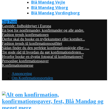
Blå Mandag Vejle
Blå Mandag Viborg
Blå Mandag Vordingborg
Top Posts
Gaveide: fodboldrejser i Europa
En bog for nonfirmander, konfirmander og alle andre.
Fashion trends konfirmationen
Derfor skal du booke en tryllekunstner eller komiker...
Fashion trends til konfirmationsoutfittet
Sådan finder du den perfekte konfirmationskjole eller –...
Tre gode råd til hvordan du gør konfirmationsfesten...
Hvorfor booke en dygtig fotograf til konfirmationen?
Personlige konfirmationsgaver
Konfirmationsmesse
Annoncering
Om Konfirmationsportalen