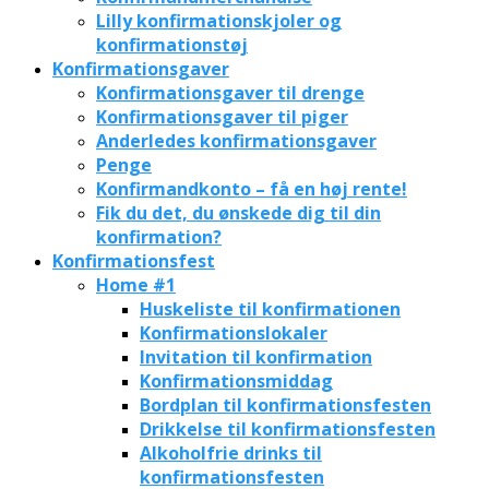
Lilly konfirmationskjoler og
konfirmationstøj
Konfirmationsgaver
Konfirmationsgaver til drenge
Konfirmationsgaver til piger
Anderledes konfirmationsgaver
Penge
Konfirmandkonto – få en høj rente!
Fik du det, du ønskede dig til din
konfirmation?
Konfirmationsfest
Home #1
Huskeliste til konfirmationen
Konfirmationslokaler
Invitation til konfirmation
Konfirmationsmiddag
Bordplan til konfirmationsfesten
Drikkelse til konfirmationsfesten
Alkoholfrie drinks til
konfirmationsfesten