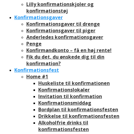
Lilly konfirmationskjoler og
konfirmationstøj
Konfirmationsgaver
Konfirmationsgaver til drenge
Konfirmationsgaver til piger
Anderledes konfirmationsgaver
Penge
Konfirmandkonto – få en høj rente!
Fik du det, du ønskede dig til din
konfirmation?
Konfirmationsfest
Home #1
Huskeliste til konfirmationen
Konfirmationslokaler
Invitation til konfirmation
Konfirmationsmiddag
Bordplan til konfirmationsfesten
Drikkelse til konfirmationsfesten
Alkoholfrie drinks til
konfirmationsfesten