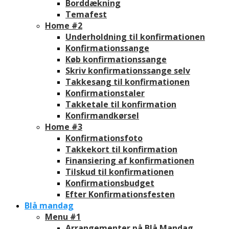
Borddækning
Temafest
Home #2
Underholdning til konfirmationen
Konfirmationssange
Køb konfirmationssange
Skriv konfirmationssange selv
Takkesang til konfirmationen
Konfirmationstaler
Takketale til konfirmation
Konfirmandkørsel
Home #3
Konfirmationsfoto
Takkekort til konfirmation
Finansiering af konfirmationen
Tilskud til konfirmationen
Konfirmationsbudget
Efter Konfirmationsfesten
Blå mandag
Menu #1
Arrangementer på Blå Mandag