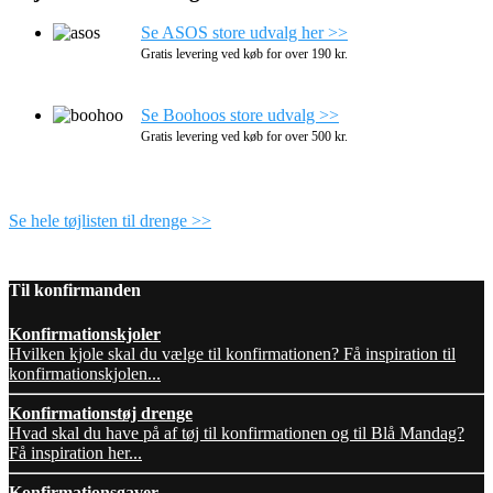
Se ASOS store udvalg her >>
Gratis levering ved køb for over 190 kr.
Se Boohoos store udvalg >>
Gratis levering ved køb for over 500 kr.
Se hele tøjlisten til drenge >>
Til konfirmanden
Konfirmationskjoler
Hvilken kjole skal du vælge til konfirmationen? Få inspiration til
konfirmationskjolen...
Konfirmationstøj drenge
Hvad skal du have på af tøj til konfirmationen og til Blå Mandag?
Få inspiration her...
Konfirmationsgaver