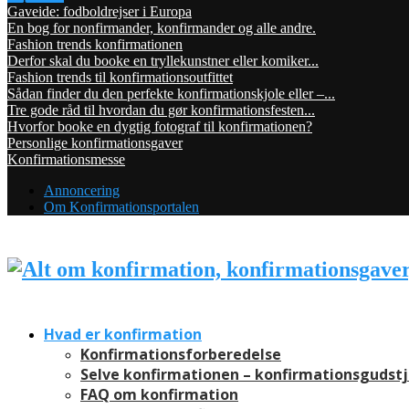
Gaveide: fodboldrejser i Europa
En bog for nonfirmander, konfirmander og alle andre.
Fashion trends konfirmationen
Derfor skal du booke en tryllekunstner eller komiker...
Fashion trends til konfirmationsoutfittet
Sådan finder du den perfekte konfirmationskjole eller –...
Tre gode råd til hvordan du gør konfirmationsfesten...
Hvorfor booke en dygtig fotograf til konfirmationen?
Personlige konfirmationsgaver
Konfirmationsmesse
Annoncering
Om Konfirmationsportalen
Hvad er konfirmation
Konfirmationsforberedelse
Selve konfirmationen – konfirmationsgudst
FAQ om konfirmation