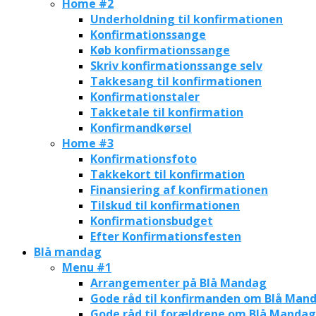
Home #2
Underholdning til konfirmationen
Konfirmationssange
Køb konfirmationssange
Skriv konfirmationssange selv
Takkesang til konfirmationen
Konfirmationstaler
Takketale til konfirmation
Konfirmandkørsel
Home #3
Konfirmationsfoto
Takkekort til konfirmation
Finansiering af konfirmationen
Tilskud til konfirmationen
Konfirmationsbudget
Efter Konfirmationsfesten
Blå mandag
Menu #1
Arrangementer på Blå Mandag
Gode råd til konfirmanden om Blå Man
Gode råd til forældrene om Blå Mandag