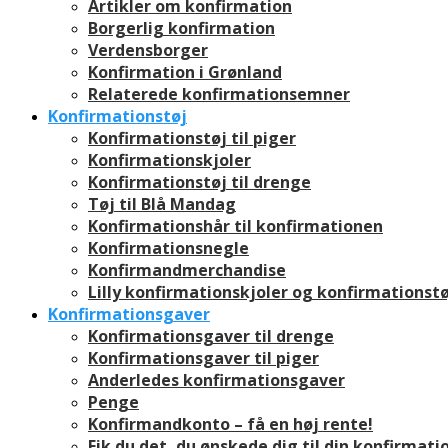
Artikler om konfirmation
Borgerlig konfirmation
Verdensborger
Konfirmation i Grønland
Relaterede konfirmationsemner
Konfirmationstøj
Konfirmationstøj til piger
Konfirmationskjoler
Konfirmationstøj til drenge
Tøj til Blå Mandag
Konfirmationshår til konfirmationen
Konfirmationsnegle
Konfirmandmerchandise
Lilly konfirmationskjoler og konfirmationstø
Konfirmationsgaver
Konfirmationsgaver til drenge
Konfirmationsgaver til piger
Anderledes konfirmationsgaver
Penge
Konfirmandkonto – få en høj rente!
Fik du det, du ønskede dig til din konfirmati