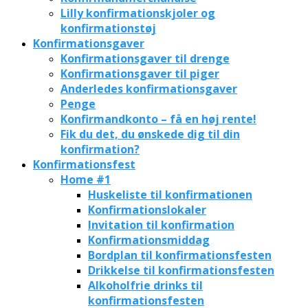
Lilly konfirmationskjoler og
konfirmationstøj
Konfirmationsgaver
Konfirmationsgaver til drenge
Konfirmationsgaver til piger
Anderledes konfirmationsgaver
Penge
Konfirmandkonto – få en høj rente!
Fik du det, du ønskede dig til din
konfirmation?
Konfirmationsfest
Home #1
Huskeliste til konfirmationen
Konfirmationslokaler
Invitation til konfirmation
Konfirmationsmiddag
Bordplan til konfirmationsfesten
Drikkelse til konfirmationsfesten
Alkoholfrie drinks til
konfirmationsfesten