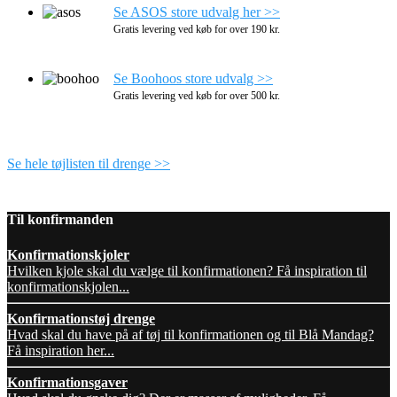
Se ASOS store udvalg her >>
Gratis levering ved køb for over 190 kr.
Se Boohoos store udvalg >>
Gratis levering ved køb for over 500 kr.
Se hele tøjlisten til drenge >>
Til konfirmanden
Konfirmationskjoler
Hvilken kjole skal du vælge til konfirmationen? Få inspiration til
konfirmationskjolen...
Konfirmationstøj drenge
Hvad skal du have på af tøj til konfirmationen og til Blå Mandag?
Få inspiration her...
Konfirmationsgaver