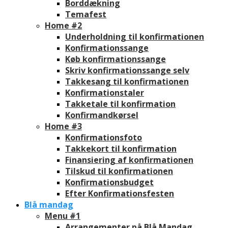
Borddækning
Temafest
Home #2
Underholdning til konfirmationen
Konfirmationssange
Køb konfirmationssange
Skriv konfirmationssange selv
Takkesang til konfirmationen
Konfirmationstaler
Takketale til konfirmation
Konfirmandkørsel
Home #3
Konfirmationsfoto
Takkekort til konfirmation
Finansiering af konfirmationen
Tilskud til konfirmationen
Konfirmationsbudget
Efter Konfirmationsfesten
Blå mandag
Menu #1
Arrangementer på Blå Mandag