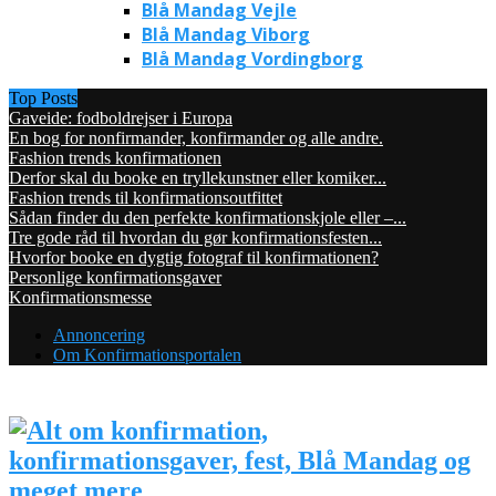
Blå Mandag Vejle
Blå Mandag Viborg
Blå Mandag Vordingborg
Top Posts
Gaveide: fodboldrejser i Europa
En bog for nonfirmander, konfirmander og alle andre.
Fashion trends konfirmationen
Derfor skal du booke en tryllekunstner eller komiker...
Fashion trends til konfirmationsoutfittet
Sådan finder du den perfekte konfirmationskjole eller –...
Tre gode råd til hvordan du gør konfirmationsfesten...
Hvorfor booke en dygtig fotograf til konfirmationen?
Personlige konfirmationsgaver
Konfirmationsmesse
Annoncering
Om Konfirmationsportalen