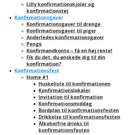
Lilly konfirmationskjoler og
konfirmationstøj
Konfirmationsgaver
Konfirmationsgaver til drenge
Konfirmationsgaver til piger
Anderledes konfirmationsgaver
Penge
Konfirmandkonto – få en høj rente!
Fik du det, du ønskede dig til din
konfirmation?
Konfirmationsfest
Home #1
Huskeliste til konfirmationen
Konfirmationslokaler
Invitation til konfirmation
Konfirmationsmiddag
Bordplan til konfirmationsfesten
Drikkelse til konfirmationsfesten
Alkoholfrie drinks til
konfirmationsfesten