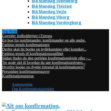
Blå Mandag Svendborg
Blå Mandag Thisted
Blå Mandag Vejle
Blå Mandag Viborg
Blå Mandag Vordingborg
Top Posts
Gaveide: fodboldrejser i Europa
En bog for nonfirmander, konfirmander og alle andre.
Fashion trends konfirmationen
Derfor skal du booke en tryllekunstner eller komiker...
Fashion trends til konfirmationsoutfittet
Sådan finder du den perfekte konfirmationskjole eller –...
Tre gode råd til hvordan du gør konfirmationsfesten...
Hvorfor booke en dygtig fotograf til konfirmationen?
Personlige konfirmationsgaver
Konfirmationsmesse
Annoncering
Om Konfirmationsportalen