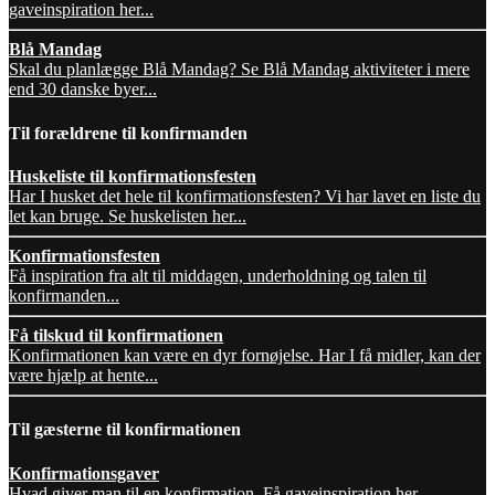
gaveinspiration her...
Blå Mandag
Skal du planlægge Blå Mandag? Se Blå Mandag aktiviteter i mere
end 30 danske byer...
Til forældrene til konfirmanden
Huskeliste til konfirmationsfesten
Har I husket det hele til konfirmationsfesten? Vi har lavet en liste du
let kan bruge. Se huskelisten her...
Konfirmationsfesten
Få inspiration fra alt til middagen, underholdning og talen til
konfirmanden...
Få tilskud til konfirmationen
Konfirmationen kan være en dyr fornøjelse. Har I få midler, kan der
være hjælp at hente...
Til gæsterne til konfirmationen
Konfirmationsgaver
Hvad giver man til en konfirmation. Få gaveinspiration her...