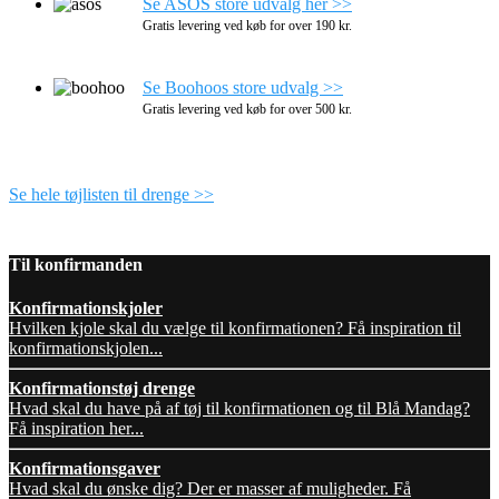
Se ASOS store udvalg her >>
Gratis levering ved køb for over 190 kr.
Se Boohoos store udvalg >>
Gratis levering ved køb for over 500 kr.
Se hele tøjlisten til drenge >>
Til konfirmanden
Konfirmationskjoler
Hvilken kjole skal du vælge til konfirmationen? Få inspiration til
konfirmationskjolen...
Konfirmationstøj drenge
Hvad skal du have på af tøj til konfirmationen og til Blå Mandag?
Få inspiration her...
Konfirmationsgaver
Hvad skal du ønske dig? Der er masser af muligheder. Få