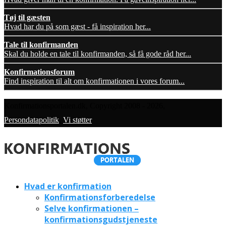
Tøj til gæsten
Hvad har du på som gæst - få inspiration her...
Tale til konfirmanden
Skal du holde en tale til konfirmanden, så få gode råd her...
Konfirmationsforum
Find inspiration til alt om konfirmationen i vores forum...
Konfirmationsportalen.dk, Copyright 2008 - 2026,
Persondatapolitik
,
Vi støtter
Hvad er konfirmation
Konfirmationsforberedelse
Selve konfirmationen –
konfirmationsgudstjeneste