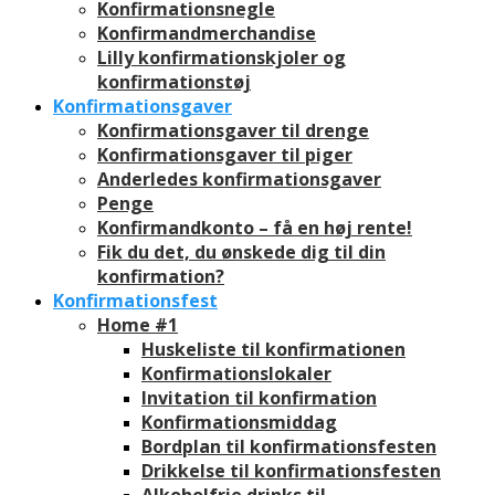
Konfirmationsnegle
Konfirmandmerchandise
Lilly konfirmationskjoler og
konfirmationstøj
Konfirmationsgaver
Konfirmationsgaver til drenge
Konfirmationsgaver til piger
Anderledes konfirmationsgaver
Penge
Konfirmandkonto – få en høj rente!
Fik du det, du ønskede dig til din
konfirmation?
Konfirmationsfest
Home #1
Huskeliste til konfirmationen
Konfirmationslokaler
Invitation til konfirmation
Konfirmationsmiddag
Bordplan til konfirmationsfesten
Drikkelse til konfirmationsfesten
Alkoholfrie drinks til