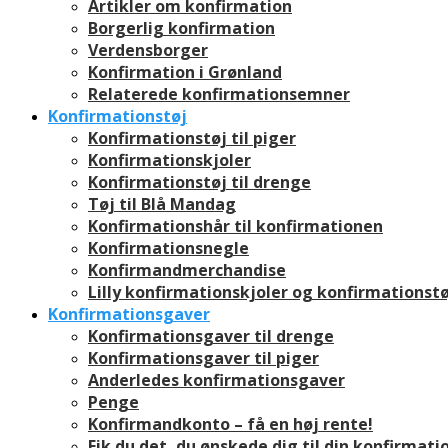
Artikler om konfirmation
Borgerlig konfirmation
Verdensborger
Konfirmation i Grønland
Relaterede konfirmationsemner
Konfirmationstøj
Konfirmationstøj til piger
Konfirmationskjoler
Konfirmationstøj til drenge
Tøj til Blå Mandag
Konfirmationshår til konfirmationen
Konfirmationsnegle
Konfirmandmerchandise
Lilly konfirmationskjoler og konfirmationstø
Konfirmationsgaver
Konfirmationsgaver til drenge
Konfirmationsgaver til piger
Anderledes konfirmationsgaver
Penge
Konfirmandkonto – få en høj rente!
Fik du det, du ønskede dig til din konfirmati