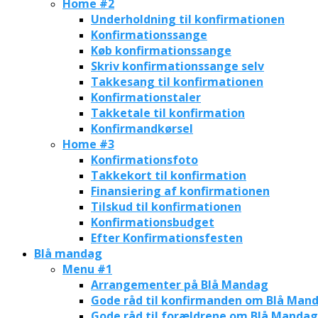
Home #2
Underholdning til konfirmationen
Konfirmationssange
Køb konfirmationssange
Skriv konfirmationssange selv
Takkesang til konfirmationen
Konfirmationstaler
Takketale til konfirmation
Konfirmandkørsel
Home #3
Konfirmationsfoto
Takkekort til konfirmation
Finansiering af konfirmationen
Tilskud til konfirmationen
Konfirmationsbudget
Efter Konfirmationsfesten
Blå mandag
Menu #1
Arrangementer på Blå Mandag
Gode råd til konfirmanden om Blå Man
Gode råd til forældrene om Blå Mandag