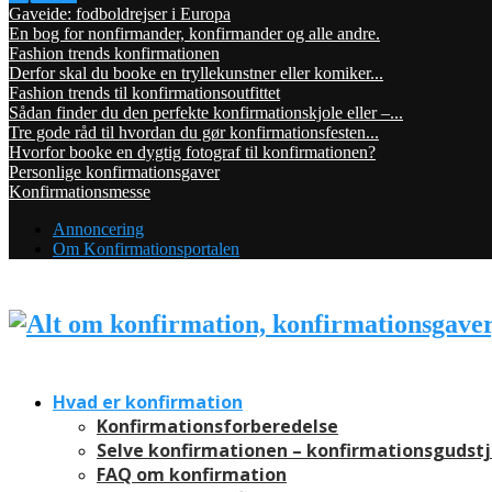
Gaveide: fodboldrejser i Europa
En bog for nonfirmander, konfirmander og alle andre.
Fashion trends konfirmationen
Derfor skal du booke en tryllekunstner eller komiker...
Fashion trends til konfirmationsoutfittet
Sådan finder du den perfekte konfirmationskjole eller –...
Tre gode råd til hvordan du gør konfirmationsfesten...
Hvorfor booke en dygtig fotograf til konfirmationen?
Personlige konfirmationsgaver
Konfirmationsmesse
Annoncering
Om Konfirmationsportalen
Hvad er konfirmation
Konfirmationsforberedelse
Selve konfirmationen – konfirmationsgudst
FAQ om konfirmation