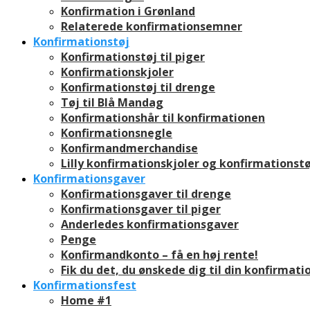
Konfirmation i Grønland
Relaterede konfirmationsemner
Konfirmationstøj
Konfirmationstøj til piger
Konfirmationskjoler
Konfirmationstøj til drenge
Tøj til Blå Mandag
Konfirmationshår til konfirmationen
Konfirmationsnegle
Konfirmandmerchandise
Lilly konfirmationskjoler og konfirmationstø
Konfirmationsgaver
Konfirmationsgaver til drenge
Konfirmationsgaver til piger
Anderledes konfirmationsgaver
Penge
Konfirmandkonto – få en høj rente!
Fik du det, du ønskede dig til din konfirmati
Konfirmationsfest
Home #1