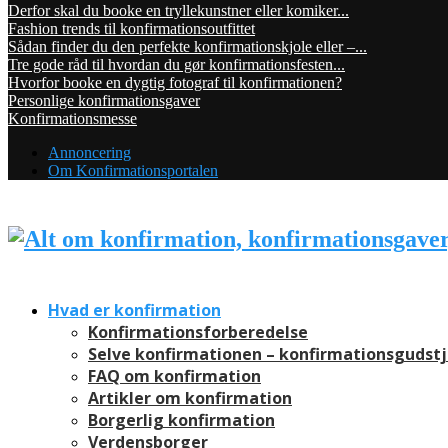
Derfor skal du booke en tryllekunstner eller komiker...
Fashion trends til konfirmationsoutfittet
Sådan finder du den perfekte konfirmationskjole eller –...
Tre gode råd til hvordan du gør konfirmationsfesten...
Hvorfor booke en dygtig fotograf til konfirmationen?
Personlige konfirmationsgaver
Konfirmationsmesse
Annoncering
Om Konfirmationsportalen
Hvad er konfirmation
Konfirmationsforberedelse
Selve konfirmationen – konfirmationsgudst
FAQ om konfirmation
Artikler om konfirmation
Borgerlig konfirmation
Verdensborger