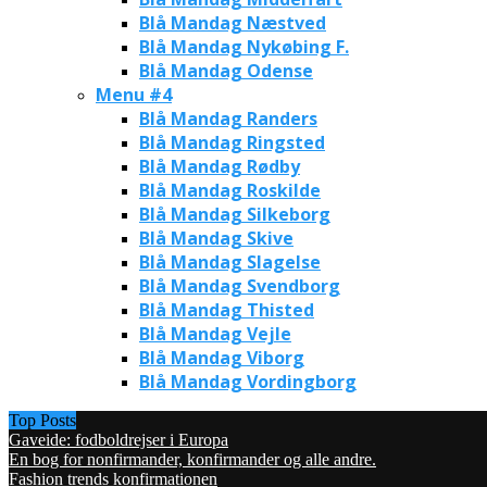
Blå Mandag Næstved
Blå Mandag Nykøbing F.
Blå Mandag Odense
Menu #4
Blå Mandag Randers
Blå Mandag Ringsted
Blå Mandag Rødby
Blå Mandag Roskilde
Blå Mandag Silkeborg
Blå Mandag Skive
Blå Mandag Slagelse
Blå Mandag Svendborg
Blå Mandag Thisted
Blå Mandag Vejle
Blå Mandag Viborg
Blå Mandag Vordingborg
Top Posts
Gaveide: fodboldrejser i Europa
En bog for nonfirmander, konfirmander og alle andre.
Fashion trends konfirmationen