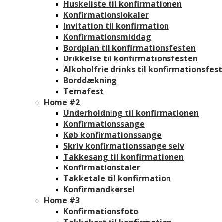
Huskeliste til konfirmationen
Konfirmationslokaler
Invitation til konfirmation
Konfirmationsmiddag
Bordplan til konfirmationsfesten
Drikkelse til konfirmationsfesten
Alkoholfrie drinks til konfirmationsfes
Borddækning
Temafest
Home #2
Underholdning til konfirmationen
Konfirmationssange
Køb konfirmationssange
Skriv konfirmationssange selv
Takkesang til konfirmationen
Konfirmationstaler
Takketale til konfirmation
Konfirmandkørsel
Home #3
Konfirmationsfoto
Takkekort til konfirmation