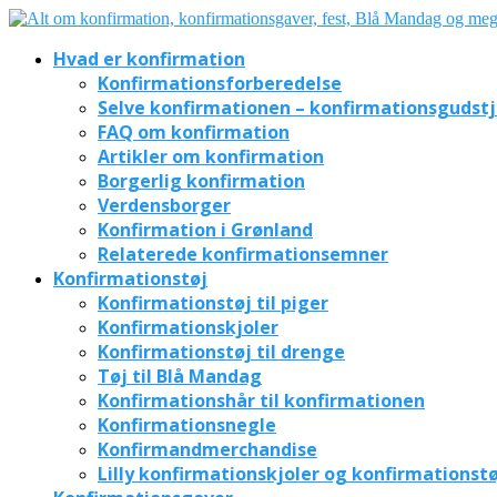
Hvad er konfirmation
Konfirmationsforberedelse
Selve konfirmationen – konfirmationsgudst
FAQ om konfirmation
Artikler om konfirmation
Borgerlig konfirmation
Verdensborger
Konfirmation i Grønland
Relaterede konfirmationsemner
Konfirmationstøj
Konfirmationstøj til piger
Konfirmationskjoler
Konfirmationstøj til drenge
Tøj til Blå Mandag
Konfirmationshår til konfirmationen
Konfirmationsnegle
Konfirmandmerchandise
Lilly konfirmationskjoler og konfirmationstø