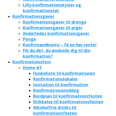
Lilly konfirmationskjoler og
konfirmationstøj
Konfirmationsgaver
Konfirmationsgaver til drenge
Konfirmationsgaver til piger
Anderledes konfirmationsgaver
Penge
Konfirmandkonto – få en høj rente!
Fik du det, du ønskede dig til din
konfirmation?
Konfirmationsfest
Home #1
Huskeliste til konfirmationen
Konfirmationslokaler
Invitation til konfirmation
Konfirmationsmiddag
Bordplan til konfirmationsfesten
Drikkelse til konfirmationsfesten
Alkoholfrie drinks til
konfirmationsfesten