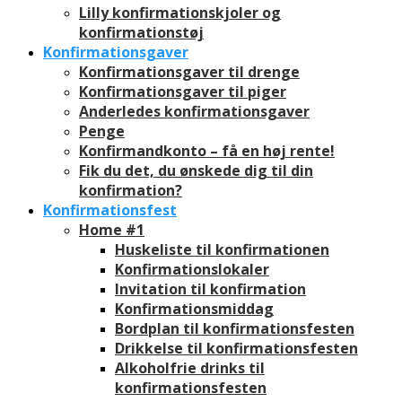
Lilly konfirmationskjoler og
konfirmationstøj
Konfirmationsgaver
Konfirmationsgaver til drenge
Konfirmationsgaver til piger
Anderledes konfirmationsgaver
Penge
Konfirmandkonto – få en høj rente!
Fik du det, du ønskede dig til din
konfirmation?
Konfirmationsfest
Home #1
Huskeliste til konfirmationen
Konfirmationslokaler
Invitation til konfirmation
Konfirmationsmiddag
Bordplan til konfirmationsfesten
Drikkelse til konfirmationsfesten
Alkoholfrie drinks til
konfirmationsfesten