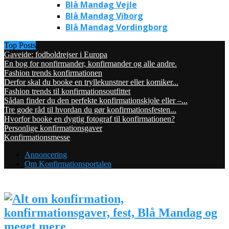
Blå Mandag Vejle
Blå Mandag Viborg
Blå Mandag Vordingborg
Top Posts
Gaveide: fodboldrejser i Europa
En bog for nonfirmander, konfirmander og alle andre.
Fashion trends konfirmationen
Derfor skal du booke en tryllekunstner eller komiker...
Fashion trends til konfirmationsoutfittet
Sådan finder du den perfekte konfirmationskjole eller –...
Tre gode råd til hvordan du gør konfirmationsfesten...
Hvorfor booke en dygtig fotograf til konfirmationen?
Personlige konfirmationsgaver
Konfirmationsmesse
Annoncering
Om Konfirmationsportalen