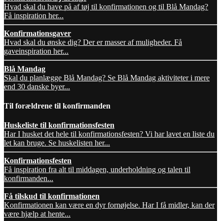
Hvad skal du have på af tøj til konfirmationen og til Blå Mandag?
Få inspiration her...
Konfirmationsgaver
Hvad skal du ønske dig? Der er masser af muligheder. Få
gaveinspiration her...
Blå Mandag
Skal du planlægge Blå Mandag? Se Blå Mandag aktiviteter i mere
end 30 danske byer...
Til forældrene til konfirmanden
Huskeliste til konfirmationsfesten
Har I husket det hele til konfirmationsfesten? Vi har lavet en liste du
let kan bruge. Se huskelisten her...
Konfirmationsfesten
Få inspiration fra alt til middagen, underholdning og talen til
konfirmanden...
Få tilskud til konfirmationen
Konfirmationen kan være en dyr fornøjelse. Har I få midler, kan der
være hjælp at hente...