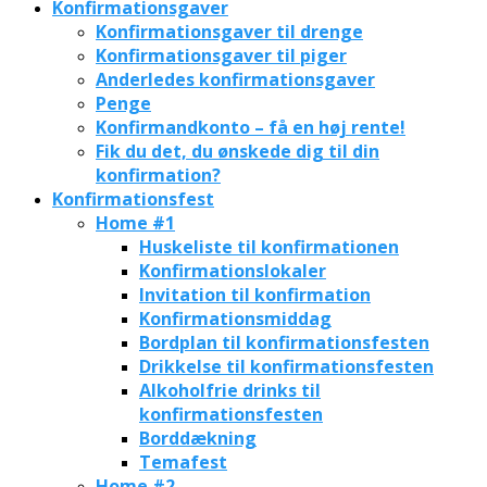
Konfirmationsgaver
Konfirmationsgaver til drenge
Konfirmationsgaver til piger
Anderledes konfirmationsgaver
Penge
Konfirmandkonto – få en høj rente!
Fik du det, du ønskede dig til din
konfirmation?
Konfirmationsfest
Home #1
Huskeliste til konfirmationen
Konfirmationslokaler
Invitation til konfirmation
Konfirmationsmiddag
Bordplan til konfirmationsfesten
Drikkelse til konfirmationsfesten
Alkoholfrie drinks til
konfirmationsfesten
Borddækning
Temafest
Home #2