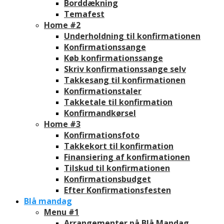
Borddækning
Temafest
Home #2
Underholdning til konfirmationen
Konfirmationssange
Køb konfirmationssange
Skriv konfirmationssange selv
Takkesang til konfirmationen
Konfirmationstaler
Takketale til konfirmation
Konfirmandkørsel
Home #3
Konfirmationsfoto
Takkekort til konfirmation
Finansiering af konfirmationen
Tilskud til konfirmationen
Konfirmationsbudget
Efter Konfirmationsfesten
Blå mandag
Menu #1
Arrangementer på Blå Mandag